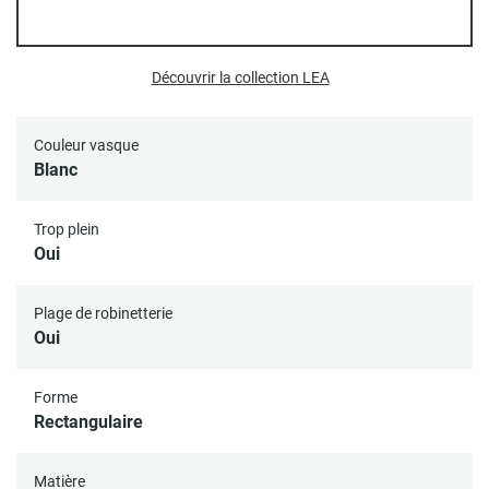
Toutes nos vasques disposent d'un trou d’évacuation
standard (diamètre 45 mm).
Découvrir la collection LEA
Bonde et siphon non inclus.
Couleur vasque
Blanc
Trop plein
Oui
Plage de robinetterie
Oui
Forme
Rectangulaire
Matière