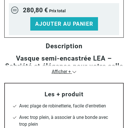
280,80 €
Prix total
AJOUTER AU PANIER
Description
Vasque semi-encastrée LEA –
Sobriété et élégance pour votre salle
Afficher +
de bain
Alliez modernité et praticité avec la
vasque semi-encastrée
LEA
. Sa
finition en céramique blanche brillante
apporte
Les + produit
une touche lumineuse et raffinée à votre salle de bain. Son
design épuré s’intègre parfaitement à tout type de plan de
Avec plage de robinetterie, facile d'entretien
toilette, pour une ambiance douce et contemporaine. Facile
Avec trop plein, à associer à une bonde avec
à entretenir, elle est conçue pour durer et offrir un confort
trop plein
optimal au quotidien.