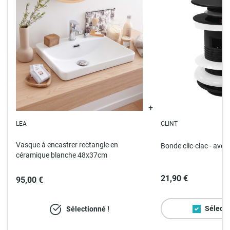
LEA
CLINT
N
Vasque à encastrer rectangle en
Bonde clic-clac - avec 
céramique blanche 48x37cm
21,90 €
95,00 €
Sélecti
Sélectionné !