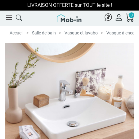
LIVRAISON OFFERTE sur TOUT le site !
0
Accueil
Salle de bain
Vasque et lavabo
Vasque à encast