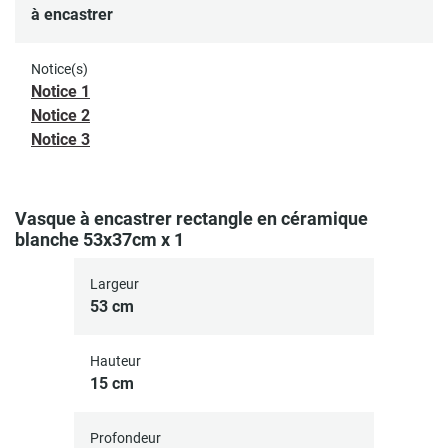
Réunissant la finesse de la
vasque PALMA
, l’élégance
à encastrer
affirmée du
robinet ROB
et la sobriété fonctionnelle de la
bonde LIV
, cet ensemble constitue une
solution complète
Notice(s)
pour les projets d’aménagement ou de rénovation
. Les
Notice 1
finitions mates contrastent subtilement avec la brillance de
Notice 2
la céramique, apportant une touche graphique à
Notice 3
l’ensemble. Idéal pour les
meubles modernes
, il s’adapte
aussi bien aux salles de bain principales qu’aux espaces
plus restreints, comme les toilettes ou buanderies.
Vasque à encastrer rectangle en céramique
blanche 53x37cm x 1
Largeur
53 cm
Hauteur
15 cm
Profondeur