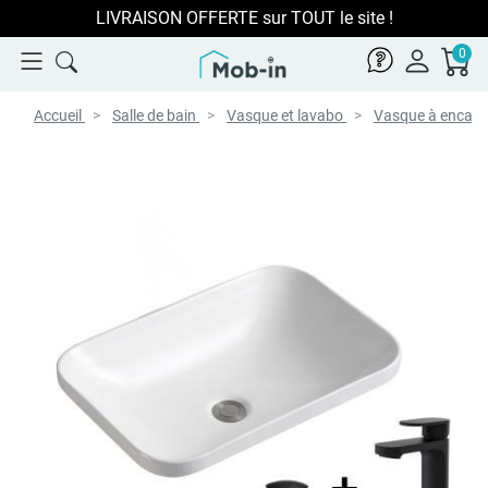
LIVRAISON OFFERTE sur TOUT le site !
0
Accueil
Salle de bain
Vasque et lavabo
Vasque à encast