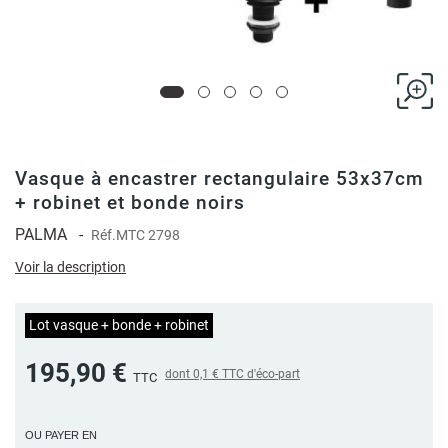
Vasque à encastrer rectangulaire 53x37cm
+ robinet et bonde noirs
PALMA
-
Réf.
MTC 2798
Voir la description
Lot vasque + bonde + robinet
195,90 €
dont
0,1 €
TTC d'éco-part
TTC
OU PAYER EN