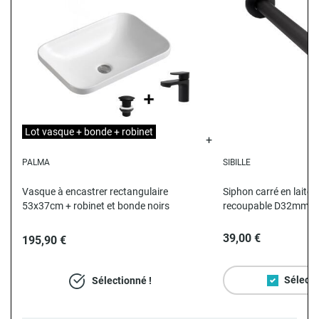
Lot vasque + bonde + robinet
PALMA
SIBILLE
N
Vasque à encastrer rectangulaire
Siphon carré en laiton
53x37cm + robinet et bonde noirs
recoupable D32mm
39,00 €
195,90 €
Sélecti
Sélectionné !