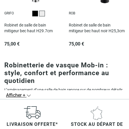
GRIFO
ROB
Noir
Chromé
Robinet de salle de bain
Robinet de salle de bain
mitigeur bec haut H29.7cm
mitigeur bec haut noir H25,3cm
75,00 €
75,00 €
Robinetterie de vasque Mob-in :
style, confort et performance au
quotidien
L’aménagement d’une salle de bain repose sur de nombreux détails
Afficher +
essentiels, parmi lesquels la robinetterie de vasque occupe une
place centrale. Fonctionnelle et esthétique, elle doit s’adapter
parfaitement à votre vasque pour garantir confort, durabilité et
harmonie.
LIVRAISON OFFERTE*
STOCK AU DÉPART DE
Chez
Mob-in
, nous proposons une large gamme de robinets