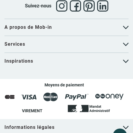
Un robinet de hauteur standard convient, en fonction du percement
Suivez-nous
du plan vasque ou meuble.
•
Vasque suspendue
Robinetterie murale idéale pour gagner de la place sur le plan de
A propos de Mob-in
toilette et faciliter l’entretien.
Services
Des finitions pour toutes les ambiances
✔️
Chrome brillant
Inspirations
Classique et facile à entretenir, s’adapte à toutes les décorations.
✔️
Noir mat
Élégant et graphique, parfait avec vasques en béton, meubles bois
Moyens de paiement
clair ou murs texturés.
Matériaux et fiabilité
VIREMENT
Nos robinets sont conçus pour durer grâce à :
• Corps en laiton chromé, résistant à la corrosion et à l’usure
• Cartouche en céramique pour une manipulation fluide et étanche
Informations légales
• Composants internes renforcés pour assurer longévité et stabilité