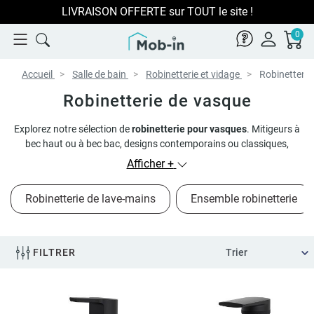
LIVRAISON OFFERTE sur TOUT le site !
0
Accueil
Salle de bain
Robinetterie et vidage
Robinetterie
Robinetterie de vasque
Explorez notre sélection de
robinetterie pour vasques
. Mitigeurs à
bec haut ou à bec bac, designs contemporains ou classiques,
finitions au choix (noir mat ou chromé). Trouvez le robinet qui
Afficher +
sublimera votre salle de bain ! Associez le sans hésitez à un de nos
modèles de
bondes
et
siphons
assortis.
Robinetterie de lave-mains
Ensemble robinetterie
FILTRER