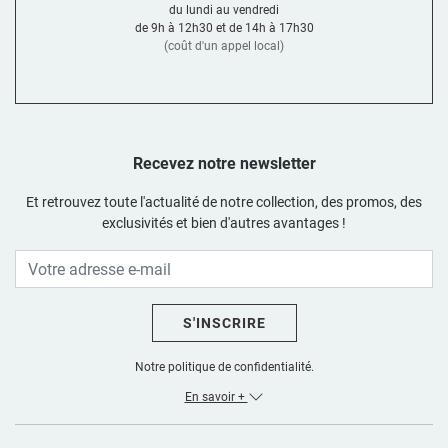
du lundi au vendredi
✔️ Qualité des matériaux pour garantir longévité
de 9h à 12h30 et de 14h à 17h30
✔️ Facilité d’installation et d’entretien
(coût d'un appel local)
Les types de robinets de vasque
Mitigeur
Le plus courant, il contrôle débit et température avec une seule
Recevez notre newsletter
manette. Simple, moderne, idéal pour un style épuré.
Et retrouvez toute l'actualité de notre collection, des promos, des
Mélangeur
exclusivités et bien d'autres avantages !
Avec deux poignées séparées (eau chaude/froide), il séduit par son
look classique ou rétro, parfait pour des vasques vintage ou
traditionnelles.
Quel robinet pour quelle vasque ?
S'INSCRIRE
•
Vasque à poser
Notre politique de confidentialité.
Souvent recommandés : mitigeurs hauts ou robinets muraux, pour
une hauteur et un angle de jet optimisés.
En savoir +
•
Vasque encastrée ou semi-encastrée