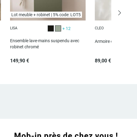
Lot meuble + robinet | 5% code: LOT5
LISA
+ 12
CLEO
Noir satiné
Vert satiné
Bl
Ensemble lave-mains suspendu avec
Armoire de toilette d'
robinet chromé
149,90 €
89,00 €
Mob-in près de chez vous !