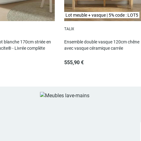
Lot meuble + vasque | 5% code : LOT5
TALIX
lot blanche 170cm striée en
Ensemble double vasque 120cm chêne
ucite® - Livrée complète
avec vasque céramique carrée
555,90 €