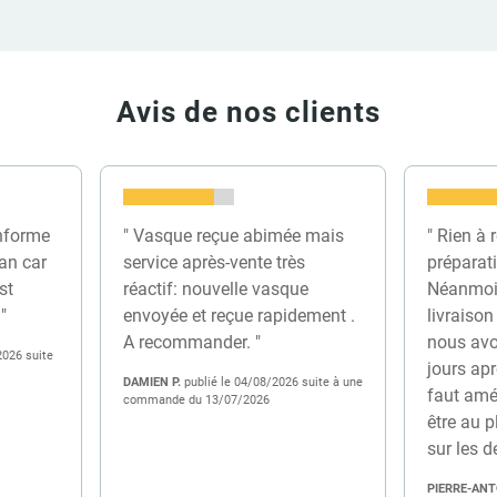
Avis de nos clients
nforme
" Vasque reçue abimée mais
" Rien à r
an car
service après-vente très
préparat
est
réactif: nouvelle vasque
Néanmoi
"
envoyée et reçue rapidement .
livraison
A recommander. "
nous avon
2026 suite
jours ap
DAMIEN P.
publié le 04/08/2026 suite à une
faut amél
commande du 13/07/2026
être au p
sur les d
PIERRE-ANT