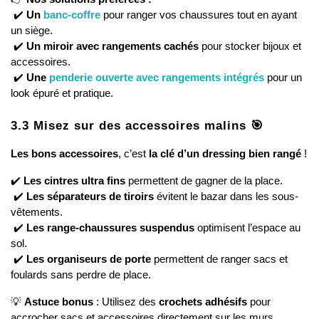
 ✔️ 
Un 
banc-coffre
 pour ranger vos chaussures tout en ayant 
un siège.
 ✔️ 
Un miroir avec rangements cachés
 pour stocker bijoux et 
accessoires.
 ✔️ 
Une 
penderie ouverte avec rangements intégrés
 pour un 
look épuré et pratique.
3.3 Misez sur des accessoires malins 🎯
Les bons accessoires
, c’est 
la clé d’un dressing bien rangé
 !
✔️ 
Les cintres ultra fins
 permettent de gagner de la place.
 ✔️ 
Les séparateurs de tiroirs
 évitent le bazar dans les sous-
vêtements.
 ✔️ 
Les range-chaussures suspendus
 optimisent l’espace au 
sol.
 ✔️ 
Les organiseurs de porte
 permettent de ranger sacs et 
foulards sans perdre de place.
💡 
Astuce bonus
 : Utilisez des 
crochets adhésifs
 pour 
accrocher sacs et accessoires directement sur les murs.