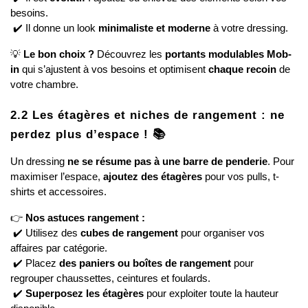
besoins.
 ✔️ Il donne un look 
minimaliste et moderne
 à votre dressing.
💡 
Le bon choix ?
 Découvrez les 
portants modulables Mob-
in
 qui s’ajustent à vos besoins et optimisent 
chaque recoin
 de 
votre chambre.
2.2 Les étagères et niches de rangement : ne 
perdez plus d’espace ! 📚
Un dressing 
ne se résume pas à une barre de penderie
. Pour 
maximiser l’espace, 
ajoutez des étagères
 pour vos pulls, t-
shirts et accessoires.
👉 
Nos astuces rangement :
 ✔️ Utilisez des 
cubes de rangement
 pour organiser vos 
affaires par catégorie.
 ✔️ Placez 
des paniers ou boîtes de rangement
 pour 
regrouper chaussettes, ceintures et foulards.
 ✔️ 
Superposez les étagères
 pour exploiter toute la hauteur 