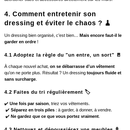
4. Comment entretenir son 
dressing et éviter le chaos ? 🧹
Un dressing bien organisé, c’est bien… 
Mais encore faut-il le 
garder en ordre
 !
4.1 Adoptez la règle du "un entre, un sort" 🚪
À chaque nouvel achat, 
on se débarrasse d’un vêtement
qu’on ne porte plus. Résultat ? Un dressing 
toujours fluide et 
sans surcharge
.
4.2 Faites du tri régulièrement 🏷️
✔️ 
Une fois par saison
, triez vos vêtements.
 ✔️ 
Séparez en trois piles
 : à garder, à donner, à vendre.
 ✔️ 
Ne gardez que ce que vous portez vraiment
.
4.3 Nettoyez et dépoussiérez vos meubles 🚿