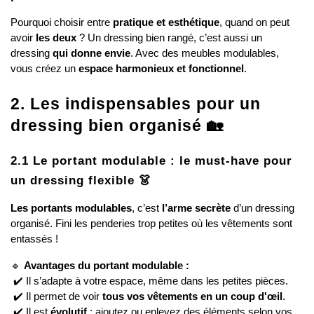
Pourquoi choisir entre 
pratique et esthétique
, quand on peut 
avoir 
les deux
 ? Un dressing bien rangé, c’est aussi un 
dressing 
qui donne envie
. Avec des meubles modulables, 
vous créez un 
espace harmonieux et fonctionnel
.
2. Les indispensables pour un 
dressing bien organisé 🏡
2.1 Le portant modulable : le must-have pour 
un dressing flexible 👗
Les portants modulables
, c’est 
l’arme secrète
 d’un dressing 
organisé. Fini les penderies trop petites où les vêtements sont 
entassés !
🔹 
Avantages du portant modulable :
 ✔️ Il s’adapte à votre espace, même dans les petites pièces.
 ✔️ Il permet de voir 
tous vos vêtements en un coup d'œil
.
 ✔️ Il est 
évolutif
 : ajoutez ou enlevez des éléments selon vos 