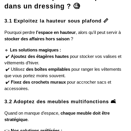
dans un dressing ? 🧐
3.1 Exploitez la hauteur sous plafond 📏
Pourquoi perdre 
l’espace en hauteur
, alors qu’il peut servir à 
stocker des affaires hors saison
 ?
🔹 
Les solutions magiques :
 ✔️ 
Ajoutez des étagères hautes
 pour stocker vos valises et 
vêtements d’hiver.
 ✔️ Utilisez 
des boîtes empilables
 pour ranger les vêtements 
que vous portez moins souvent.
 ✔️ 
Fixez des crochets muraux
 pour accrocher sacs et 
accessoires.
3.2 Adoptez des meubles multifonctions 🛋️
Quand on manque d’espace, 
chaque meuble doit être 
stratégique
.
👉 
Nos solutions préférées :