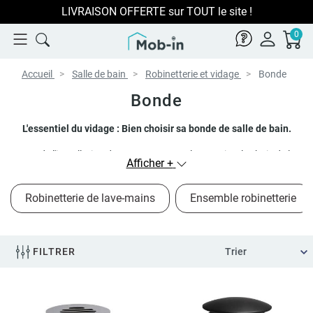
LIVRAISON OFFERTE sur TOUT le site !
0
Accueil
Salle de bain
Robinetterie et vidage
Bonde
Bonde
L'essentiel du vidage : Bien choisir sa bonde de salle de bain.
Lors de l'installation de votre vasque ou lave-mains, le choix de la
Afficher +
bonde de vidage
est l'étape technique cruciale pour garantir
l'étanchéité et l'évacuation. Chez Mob-in, nous avons simplifié cette
Robinetterie de lave-mains
Ensemble robinetterie
sélection en proposant des modèles adaptés à chaque
configuration :
bonde avec trop-plein
pour les lavabos avec trop
plein, ou
bonde sans trop-plein
pour nos vasques design et lave-
mains compacts. Que vous recherchiez une finition
chrome brillant
,
FILTRER
noir mat
ou des clapets texturés en
béton et grès
, nos systèmes
clic-clac et à écoulement libre allient haute performance technique
et esthétisme soigné.