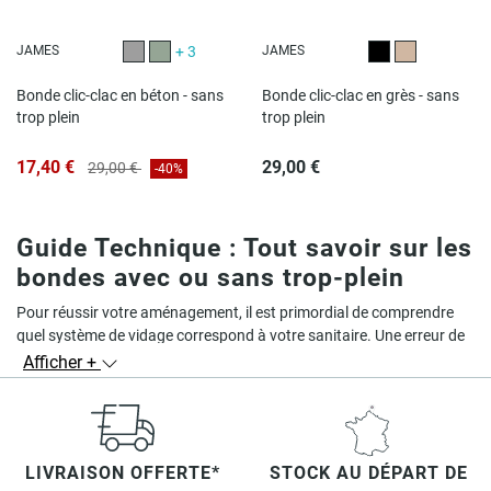
JAMES
+ 3
JAMES
Gris
Vert Gris
Noir
Beige
Bonde clic-clac en béton - sans
Bonde clic-clac en grès - sans
trop plein
trop plein
17,40 €
29,00 €
29,00 €
-40%
Guide Technique : Tout savoir sur les
bondes avec ou sans trop-plein
Pour réussir votre aménagement, il est primordial de comprendre
quel système de vidage correspond à votre sanitaire. Une erreur de
choix peut entraîner des fuites ou un débordement accidentel.
Afficher +
Comment différencier les modèles de
bondes ?
La bonde avec trop-plein (Modèles CLARANCE & CLINT) :
Elle est
LIVRAISON OFFERTE*
STOCK AU DÉPART DE
indispensable si votre vasque possède un orifice de sécurité (le trou