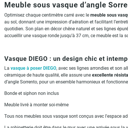
Meuble sous vasque d’angle Sorren
Optimisez chaque centimètre carré avec le
meuble sous vasq
au sol, donnant une impression d’aération et facilitant l’entre
quotidien. Son plan en décor chêne naturel et ses lignes épur
accueillir une vasque ronde jusqu’à 37 cm, ce meuble est la so
Vasque DIEGO : un design chic et intemp
La
vasque à poser DIEGO
, avec ses lignes arrondies et son a
céramique de haute qualité, elle assure une
excellente résista
d’angle Sorrento, pour un ensemble harmonieux et fonctionne
Bonde et siphon non inclus
Meuble livré à monter soi-même
Tous nos meubles sous vasque sont conçus avec l'espace adéq
La robinetterie doit être dans le mur avec une arrivée sous la 