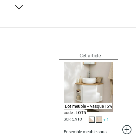
Lot meuble + vasque | 5%
code : LOT5
SORRENTO
+ 1
Chêne et blanc
Décor chêne
Ensemble meuble sous