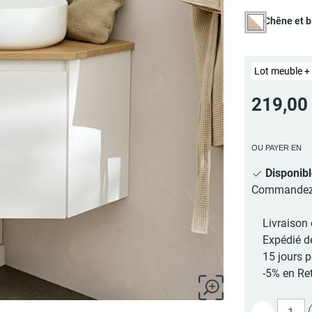
Chêne et b
Lot meuble +
219,00
OU PAYER EN
Disponib
Commandez au
Livraison 
Expédié d
15 jours 
-5% en Ret