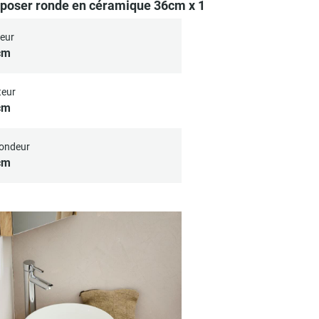
poser ronde en céramique 36cm x 1
eur
cm
eur
cm
ondeur
cm