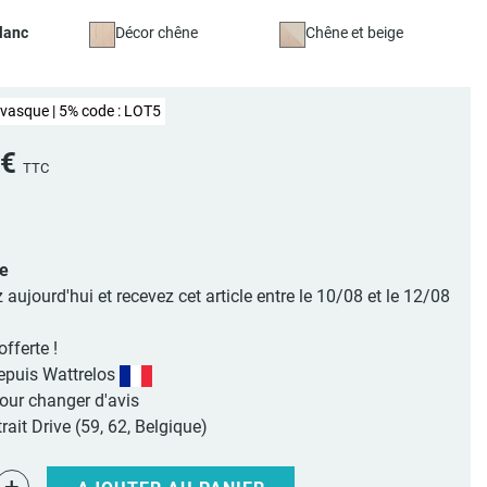
lanc
Décor chêne
Chêne et beige
 vasque | 5% code : LOT5
 €
TTC
le
jourd'hui et recevez cet article entre le 10/08 et le 12/08
offerte !
epuis Wattrelos
pour changer d'avis
rait Drive (59, 62, Belgique)