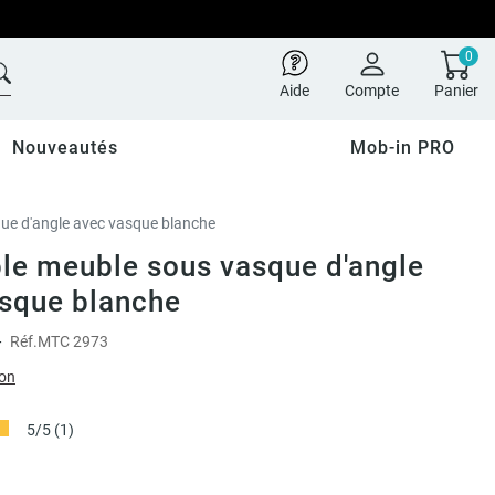
0
Aide
Compte
Panier
Nouveautés
Mob-in PRO
ue d'angle avec vasque blanche
e meuble sous vasque d'angle
sque blanche
-
Réf.
MTC 2973
ion
5/5
(1)