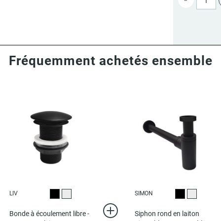
-
Fréquemment achetés ensemble
LIV
SIMON
Noir
Chromé
Noir
Chromé
Bonde à écoulement libre -
Siphon rond en laiton