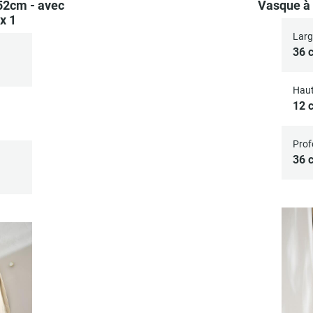
52cm - avec
Vasque à 
x 1
Larg
36 
Haut
12 
Prof
36 