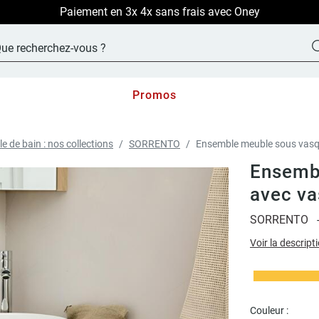
LIVRAISON OFFERTE sur TOUT le site !
Promos
le de bain : nos collections
SORRENTO
Ensemble meuble sous vasq
Ensembl
avec va
SORRENTO
Voir la descript
Couleur :