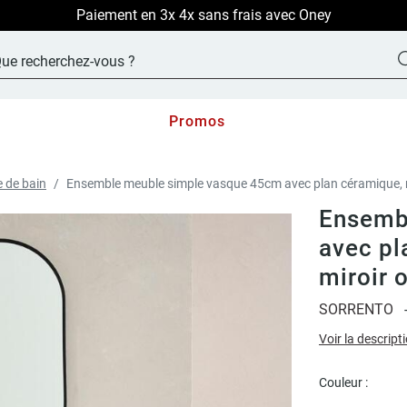
LIVRAISON OFFERTE sur TOUT le site !
Promos
e de bain
Ensemble meuble simple vasque 45cm avec plan céramique, ro
Ensemb
avec pl
miroir 
SORRENTO
Voir la descript
Couleur :