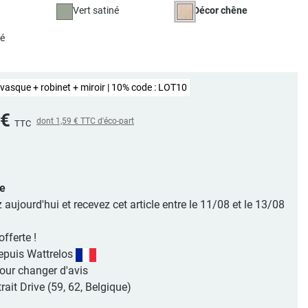
Vert satiné
Décor chêne
né
vasque + robinet + miroir | 10% code : LOT10
 €
dont
1,59 €
TTC d'éco-part
TTC
le
jourd'hui et recevez cet article entre le 11/08 et le 13/08
offerte !
epuis Wattrelos
pour changer d'avis
rait Drive (59, 62, Belgique)