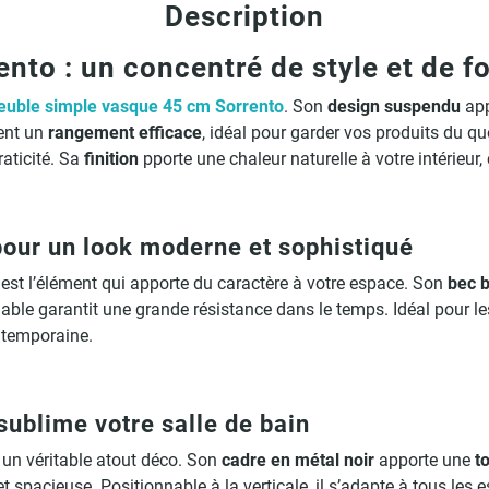
Description
to : un concentré de style et de fo
uble simple vasque 45 cm Sorrento
. Son
design suspendu
app
tent un
rangement efficace
, idéal pour garder vos produits du q
raticité. Sa
finition
pporte une chaleur naturelle à votre intérieur
 pour un look moderne et sophistiqué
, est l’élément qui apporte du caractère à votre espace. Son
bec 
dable garantit une grande résistance dans le temps. Idéal pour l
ntemporaine.
sublime votre salle de bain
 un véritable atout déco. Son
cadre en métal noir
apporte une
t
et spacieuse. Positionnable à la verticale, il s’adapte à tous les