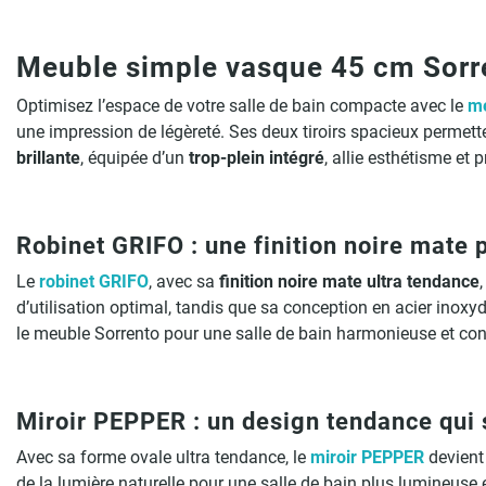
Meuble simple vasque 45 cm Sorren
Optimisez l’espace de votre salle de bain compacte avec le
me
une impression de légèreté. Ses deux tiroirs spacieux permet
brillante
, équipée d’un
trop-plein intégré
, allie esthétisme et p
Robinet GRIFO : une finition noire mate
Le
robinet GRIFO
, avec sa
finition noire mate
ultra tendance
d’utilisation optimal, tandis que sa conception en acier inoxy
le meuble Sorrento pour une salle de bain harmonieuse et co
Miroir PEPPER : un design tendance qui 
Avec sa forme ovale ultra tendance, le
miroir PEPPER
devient
de la lumière naturelle pour une salle de bain plus lumineuse 