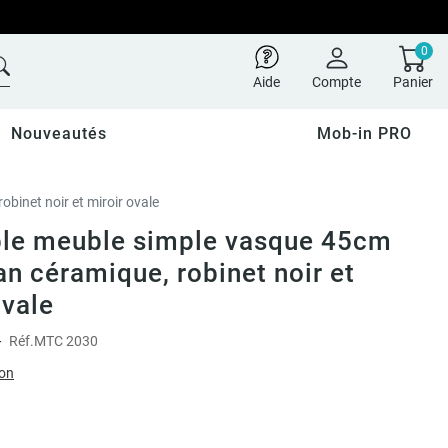
0
Aide
Compte
Panier
Nouveautés
Mob-in PRO
binet noir et miroir ovale
le meuble simple vasque 45cm
an céramique, robinet noir et
ovale
-
Réf.
MTC 2030
ion