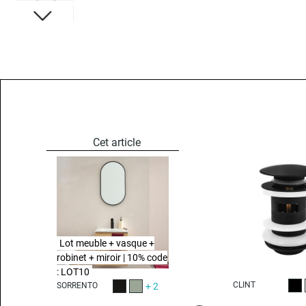
Lot meuble + vasque +
robinet + miroir | 10% code
: LOT10
CLINT
SORRENTO
+ 2
Noi
Noir satiné
Vert satiné