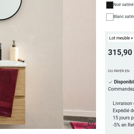
Noir satiné
Blanc sati
Lot meuble + 
315,90
OU PAYER EN
Disponib
Commandez au
Livraison 
Expédié d
15 jours 
-5% en Ret