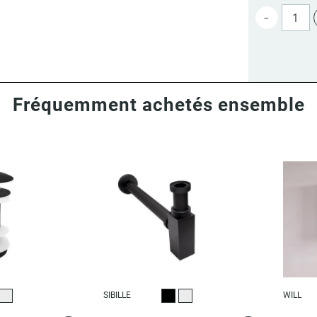
-
Fréquemment achetés ensemble
SIBILLE
WILL
r
Chromé
Noir
Chromé