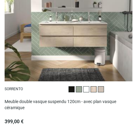
SORRENTO
Noir satiné
Vert satiné
Blanc brillant
Décor chêne
Beige satiné
Meuble double vasque suspendu 120cm - avec plan vasque
céramique
399,00 €