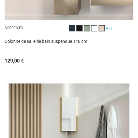
SORRENTO
+ 3
Décor chêne carbone
Noir satiné
Vert satiné
Blanc brillant
Décor chêne
Colonne de salle de bain suspendue 140 cm
129,00 €