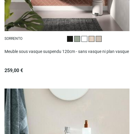
SORRENTO
Noir satiné
Vert satiné
Blanc brillant
Décor chêne
Beige satiné
Meuble sous vasque suspendu 120cm - sans vasque ni plan vasque
259,00 €