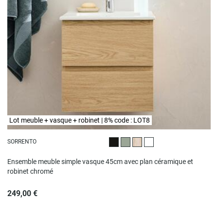
Lot meuble + vasque + robinet | 8% code : LOT8
SORRENTO
Noir satiné
Vert satiné
Décor chêne
Blanc satiné
Ensemble meuble simple vasque 45cm avec plan céramique et
robinet chromé
249,00 €