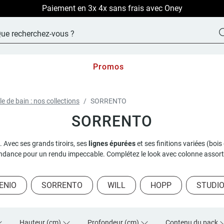
LIVRAISON OFFERTE sur TOUT le site !
Promos
le de bain : nos collections
SORRENTO
SORRENTO
té. Avec ses grands tiroirs, ses
lignes épurées
et ses finitions variées (bois
 tendance pour un rendu impeccable. Complétez le look avec colonne assor
ENIO
SORRENTO
WILL
HOPP
STUDI
Hauteur (cm)
Profondeur (cm)
Contenu du pack