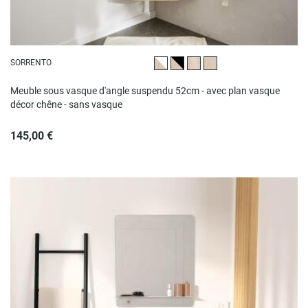
SORRENTO
Chêne et blanc
Chêne et noir
Décor chêne
Chêne et beige
Meuble sous vasque d'angle suspendu 52cm - avec plan vasque
décor chêne - sans vasque
145,00 €