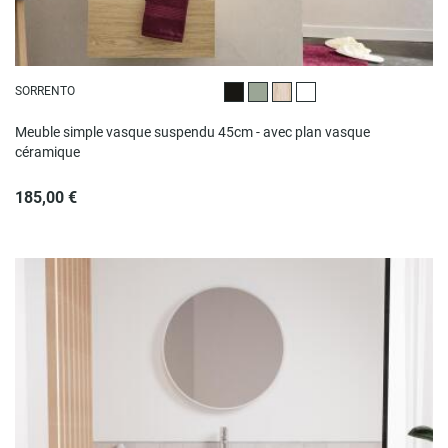
SORRENTO
Noir satiné
Vert satiné
Décor chêne
Blanc satiné
Meuble simple vasque suspendu 45cm - avec plan vasque
céramique
185,00 €