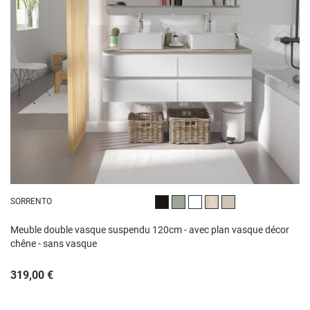
SORRENTO
Noir satiné
Vert satiné
Blanc brillant
Décor chêne
Beige satiné
Meuble double vasque suspendu 120cm - avec plan vasque décor
chêne - sans vasque
319,00 €