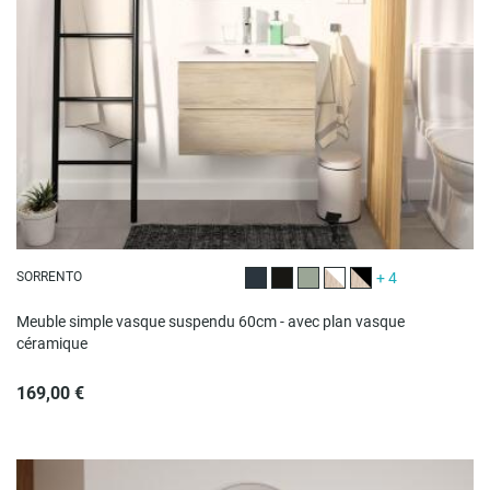
SORRENTO
+ 4
Décor chêne carbone
Noir satiné
Vert satiné
Décor chêne (vasque bl
Décor chêne (vasque
Meuble simple vasque suspendu 60cm - avec plan vasque
céramique
169,00 €