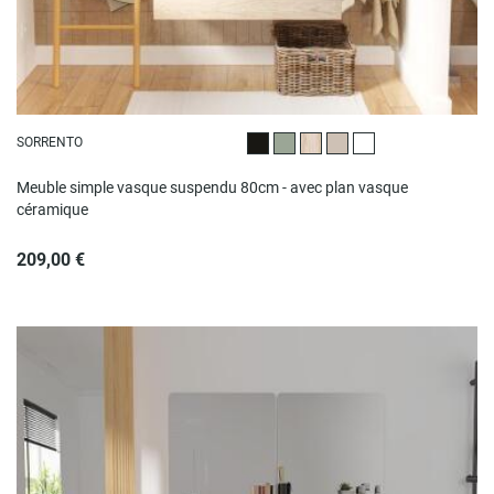
SORRENTO
Noir satiné
Vert satiné
Décor chêne
Beige satiné
Blanc satiné
Meuble simple vasque suspendu 80cm - avec plan vasque
céramique
209,00 €