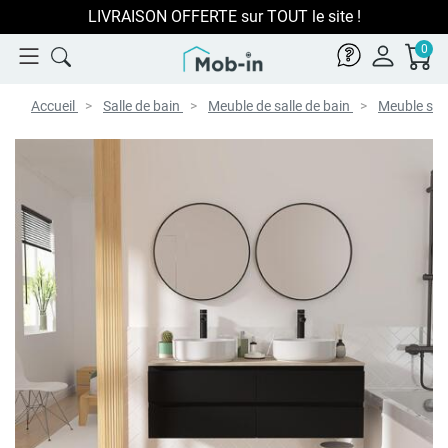
LIVRAISON OFFERTE sur TOUT le site !
0
Accueil
Salle de bain
Meuble de salle de bain
Meuble sou