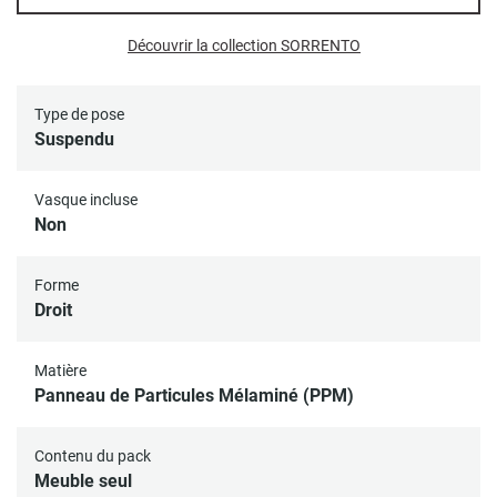
Bonde et siphon non inclus
Meuble livré à monter soi-même
Découvrir la collection SORRENTO
Tous nos meubles sous vasque sont conçus avec l’espace
adéquat pour le passage et le raccordement de la
robinetterie
Type de pose
Le siphon à utiliser doit être un siphon gain de place
Suspendu
Vasque incluse
Non
Forme
Droit
Matière
Panneau de Particules Mélaminé (PPM)
Contenu du pack
Meuble seul