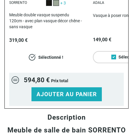
SORRENTO
+ 3
ADALA
Noir satiné
Vert satiné
Meuble double vasque suspendu
Vasque à poser ronde
120cm - avec plan vasque décor chêne -
sans vasque
149,00 €
319,00 €
Sélecti
Sélectionné !
594,80 €
Prix total
AJOUTER AU PANIER
Description
Meuble de salle de bain SORRENTO