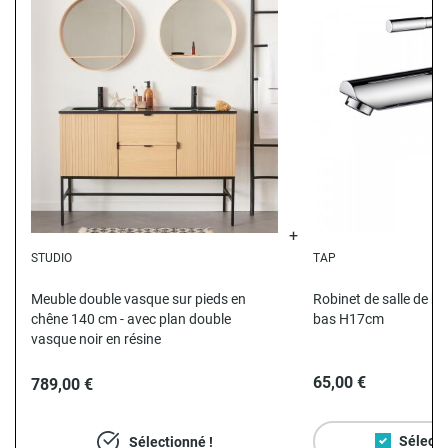
STUDIO
TAP
N
Meuble double vasque sur pieds en
Robinet de salle de ba
chêne 140 cm - avec plan double
bas H17cm
vasque noir en résine
65,00 €
789,00 €
Sélecti
Sélectionné !