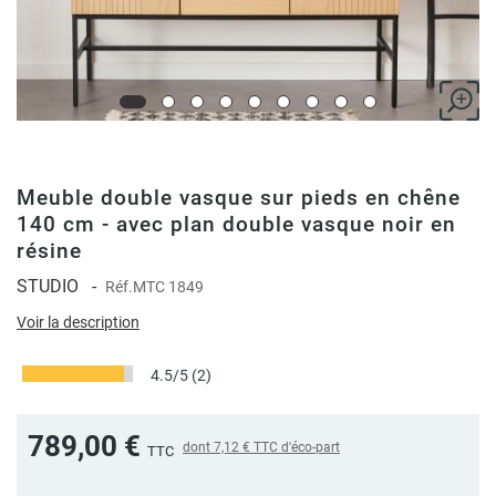
Meuble double vasque sur pieds en chêne
140 cm - avec plan double vasque noir en
résine
STUDIO
-
Réf.
MTC 1849
Voir la description
4.5/5
(2)
789,00 €
dont
7,12 €
TTC d'éco-part
TTC