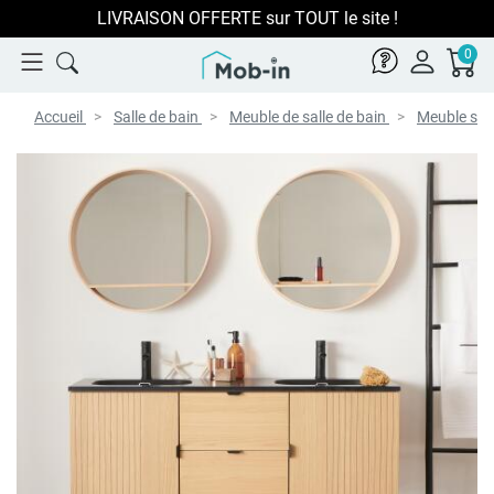
LIVRAISON OFFERTE sur TOUT le site !
0
Accueil
Salle de bain
Meuble de salle de bain
Meuble sou