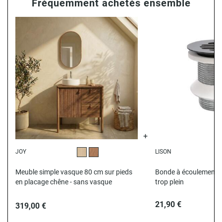
Fréquemment achetés ensemble
JOY
LISON
Chêne
Noyer
N
Meuble simple vasque 80 cm sur pieds
Bonde à écoulement lib
en placage chêne - sans vasque
trop plein
21,90 €
319,00 €