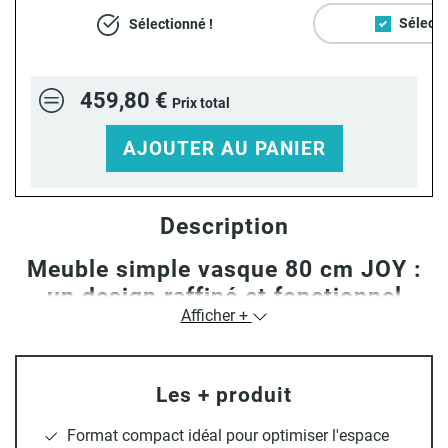
Sélecti
Sélectionné !
459,80 €
Prix total
AJOUTER AU PANIER
Description
Meuble simple vasque 80 cm JOY :
un design raffiné et fonctionnel
Afficher +
Avec son placage
chêne
et ses lignes épurées, le
meuble
Les + produit
simple vasque 80 cm JOY
apporte une touche d’
élégance
naturelle
à votre salle de bain. Conçu spécifiquement pour
Format compact idéal pour optimiser l'espace
accueillir une vasque à poser, il offre un espace optimisé