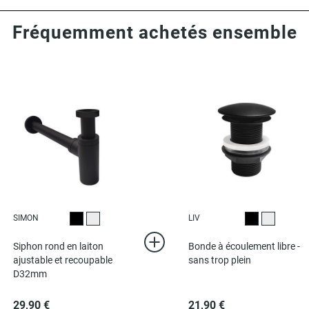
Fréquemment achetés ensemble
SIMON
LIV
Noir
Chromé
Noir
Chromé
Siphon rond en laiton
Bonde à écoulement libre -
ajustable et recoupable
sans trop plein
D32mm
29,90 €
21,90 €