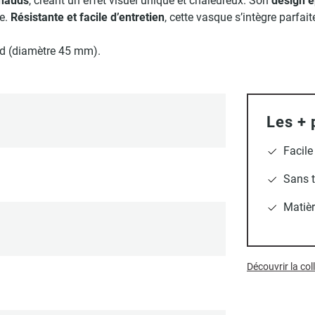
chauds
, créant un effet visuel unique et chaleureux. Son
design 
le.
Résistante et facile d’entretien
, cette vasque s’intègre parfa
rd (diamètre 45 mm).
Les + 
Facile
Sans t
Matièr
Découvrir la co