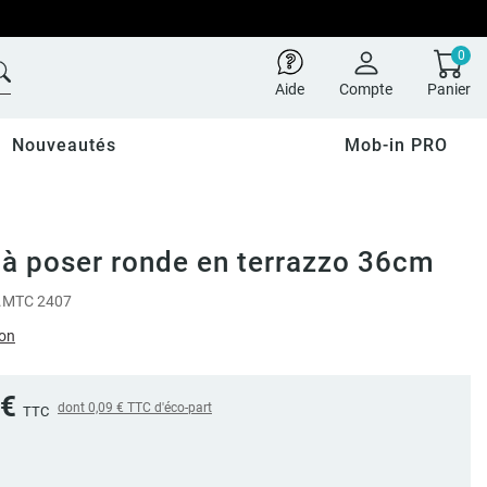
0
Aide
Compte
Panier
Nouveautés
Mob-in PRO
à poser ronde en terrazzo 36cm
.
MTC 2407
ion
 €
dont
0,09 €
TTC d'éco-part
TTC