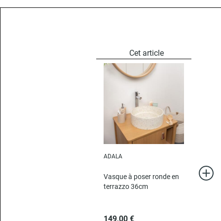
ADALA
Vasque à poser ronde en
terrazzo 36cm
149,00 €