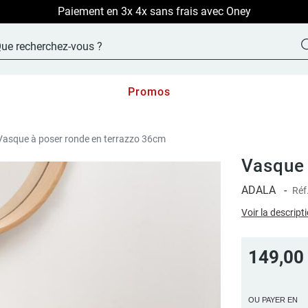
LIVRAISON OFFERTE sur TOUT le site !
Promos
Vasque à poser ronde en terrazzo 36cm
Vasque 
ADALA
-
Réf
Voir la descript
149,00
OU PAYER EN