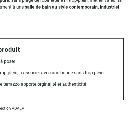
épuré
, sans plage de robinetterie ni trop-plein, met en valeur la
itement à une
salle de bain au style contemporain, industriel
produit
 à poser
rop plein, à associer avec une bonde sans trop plein
e terrazzo apporte orginalité et authenticité
llection ADALA