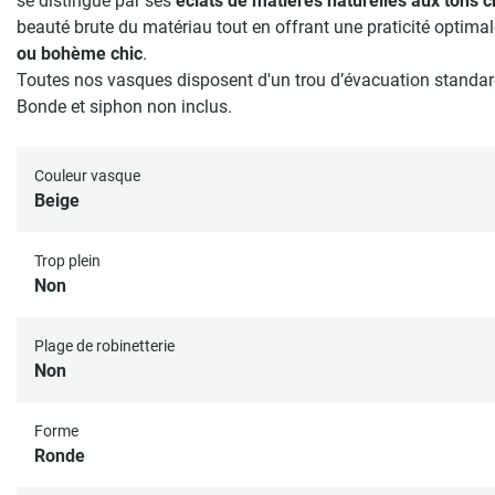
se distingue par ses
éclats de matières naturelles aux tons 
beauté brute du matériau tout en offrant une praticité optima
ou bohème chic
.
Toutes nos vasques disposent d'un trou d’évacuation standa
Bonde et siphon non inclus.
Couleur vasque
Beige
Trop plein
Non
Plage de robinetterie
Non
Forme
Ronde