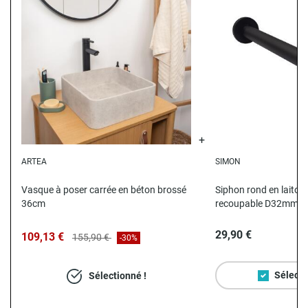
ARTEA
SIMON
N
Vasque à poser carrée en béton brossé
Siphon rond en laiton 
36cm
recoupable D32mm
29,90 €
109,13 €
155,90 €
-30%
Sélecti
Sélectionné !