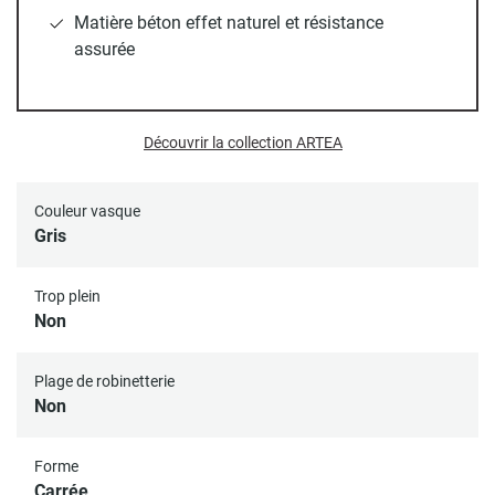
Toutes nos vasques disposent d'un trou d’évacuation
Matière béton effet naturel et résistance
standard (diamètre 45 mm).
assurée
Bonde et siphon non inclus.
Découvrir la collection ARTEA
Couleur vasque
Gris
Trop plein
Non
Plage de robinetterie
Non
Forme
Carrée