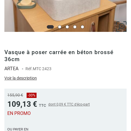
Vasque à poser carrée en béton brossé
36cm
ARTEA
-
Réf.
MTC 2423
Voir la description
155,90 €
-30%
109,13 €
dont
0,09 €
TTC d'éco-part
TTC
EN PROMO
OU PAYER EN