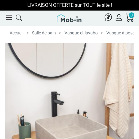
LIVRAISON OFFERTE sur TOUT le site !
0
Accueil
Salle de bain
Vasque et lavabo
Vasque à poser