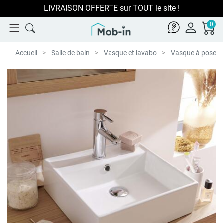
LIVRAISON OFFERTE sur TOUT le site !
0
Accueil
Salle de bain
Vasque et lavabo
Vasque à poser