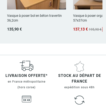
Vasque à poser bol en béton travertin
Vasque à poser organi
36,2cm
57x37cm
135,90 €
137,13 €
195,90 €
-
LIVRAISON OFFERTE*
STOCK AU DÉPART DE
FRANCE
en France métropolitaine
(hors corse)
expédition sous 48h