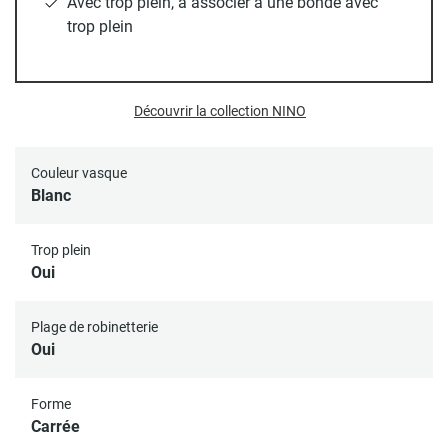
Avec trop plein, à associer à une bonde avec
plus traditionnel. Cette vasque dispose d'une plage de
trop plein
robinetterie pratique ainsi que d'un trop-plein, offrant à la
fois fonctionnalité et sécurité. Sa forme carrée optimise
l'espace tout en offrant un volume généreux pour un usage
confortable. De plus, la céramique assure une
durabilité
Découvrir la collection NINO
exceptionnelle
, faisant de cette vasque un choix judicieux
pour une utilisation quotidienne.
Couleur vasque
Blanc
Toutes nos vasques disposent d'un trou d’évacuation
Trop plein
standard (diamètre 45 mm).
Oui
Bonde et siphon non inclus.
Plage de robinetterie
Oui
Forme
Carrée