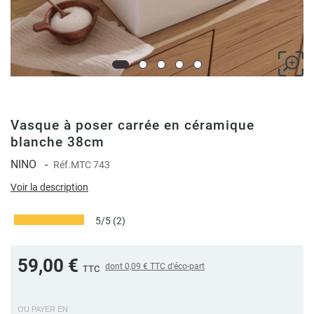
Vasque à poser carrée en céramique
blanche 38cm
NINO
-
Réf.
MTC 743
Voir la description
5/5
(2)
59,00 €
dont
0,09 €
TTC d'éco-part
TTC
OU PAYER EN