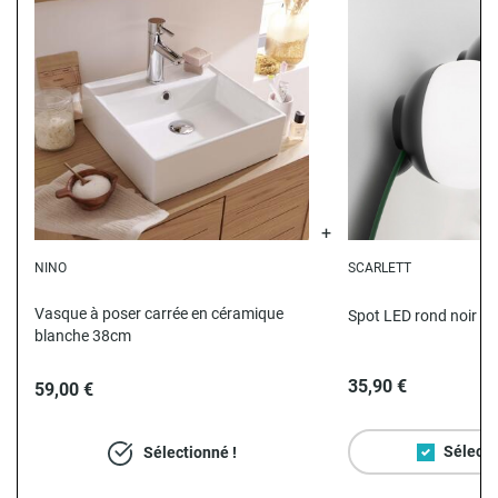
NINO
SCARLETT
Vasque à poser carrée en céramique
Spot LED rond noir e
blanche 38cm
35,90 €
59,00 €
Sélecti
Sélectionné !