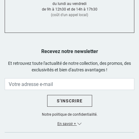
du lundi au vendredi
pour votre vasque ?
de 9h à 12h30 et de 14h à 17h30
Le choix du matériau est déterminant pour l'ambiance de votre
(coût d'un appel local)
pièce d'eau mais aussi pour sa durabilité. Nous travaillons des
matières sélectionnées pour leur résistance :
Matière
Avantages
Style
Hygiénique, brillance
Classique, Rétro
Recevez notre newsletter
Céramique
durable et entretien
(liseré noir),
facile.
Moderne.
Et retrouvez toute l'actualité de notre collection, des promos, des
Matière minérale
Naturel,
exclusivités et bien d'autres avantages !
Terrazzo
robuste, chaque pièce
Organique,
est unique.
Artisanal.
Ultra-fin, antibactérien,
Industriel Chic,
Inox
indestructible.
Luxe (Gunmetal).
S'INSCRIRE
Toucher velouté,
Minimaliste,
Résine
finitions mates
Contemporain.
profondes.
Notre politique de confidentialité.
Grande résistance,
En savoir +
Industriel,
Béton
aspect brut et
Brutaliste, Loft.
architectural.