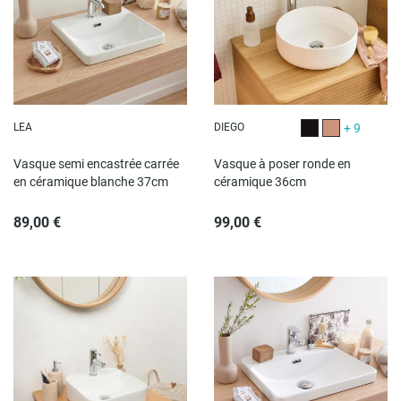
LEA
DIEGO
+ 9
Noir mat ext et bril
Terracotta ma
Vasque semi encastrée carrée
Vasque à poser ronde en
en céramique blanche 37cm
céramique 36cm
89,00 €
99,00 €