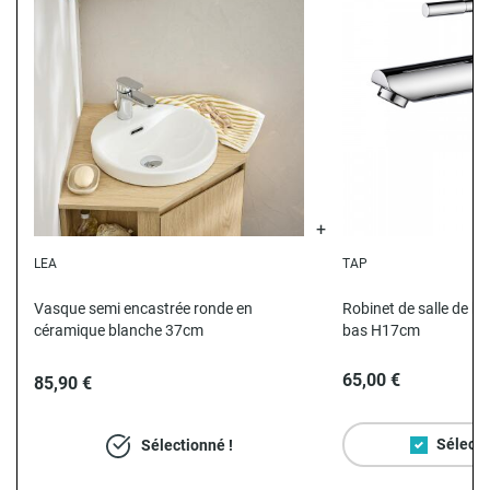
LEA
TAP
N
Vasque semi encastrée ronde en
Robinet de salle de ba
céramique blanche 37cm
bas H17cm
65,00 €
85,90 €
Sélecti
Sélectionné !