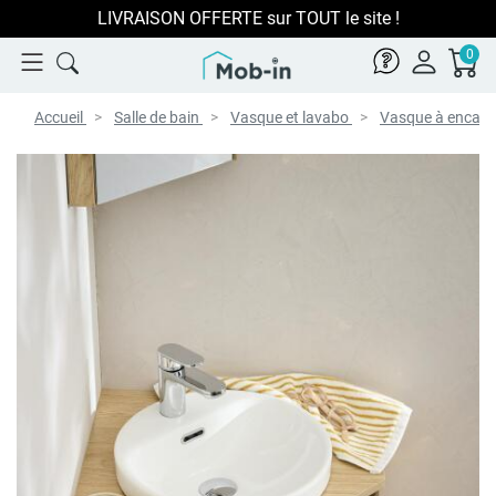
LIVRAISON OFFERTE sur TOUT le site !
0
Accueil
Salle de bain
Vasque et lavabo
Vasque à encast