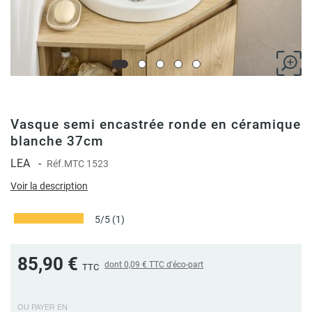
Vasque semi encastrée ronde en céramique
blanche 37cm
LEA
-
Réf.
MTC 1523
Voir la description
5/5
(1)
85,90 €
dont
0,09 €
TTC d'éco-part
TTC
OU PAYER EN