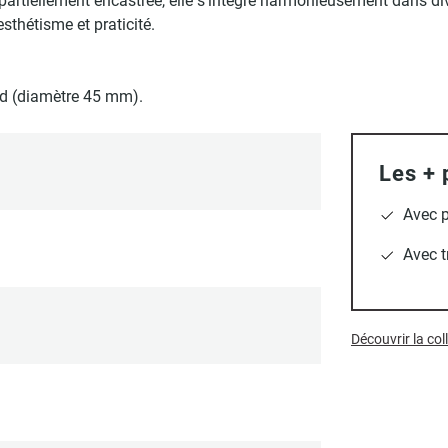
partiellement encastrée, elle s'intègre harmonieusement dans div
sthétisme et praticité.
rd (diamètre 45 mm).
Les + 
Avec p
Avec t
Découvrir la co