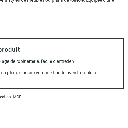
ers styles de meubles ou plans de toilette. Équipée d'une
produit
lage de robinetterie, facile d'entretien
rop plein, à associer à une bonde avec trop plein
llection JADE