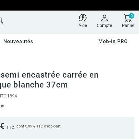
0
Aide
Compte
Panier
Nouveautés
Mob-in PRO
semi encastrée carrée en
que blanche 37cm
TC 1894
ion
 €
dont
0,09 €
TTC d'éco-part
TTC