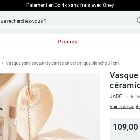
LIVRAISON OFFERTE sur TOUT le site !
Promos
Vasque semi encastrée carrée en céramique blanche 37cm
Vasque 
cérami
JADE
-
Réf.
M
Voir la descript
109,00