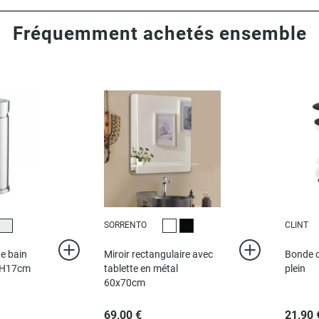
Fréquemment achetés ensemble
SORRENTO
CLINT
r
Chromé
Tablette blanche
Tablette noire
de bain
Miroir rectangulaire avec
Bonde cl
s H17cm
tablette en métal
plein
60x70cm
69,00 €
21,90 