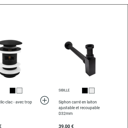
SIBILLE
Noir
Chromé
Noir
Chromé
ic-clac - avec trop
Siphon carré en laiton
ajustable et recoupable
D32mm
€
39,00 €