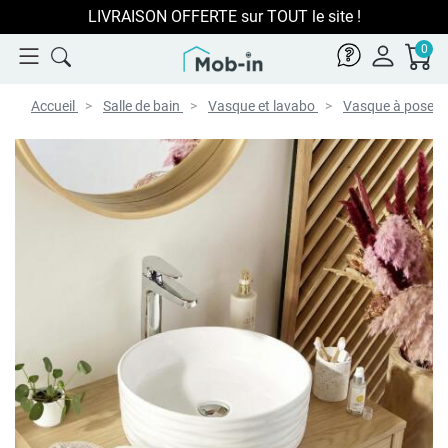
LIVRAISON OFFERTE sur TOUT le site !
0
Accueil
Salle de bain
Vasque et lavabo
Vasque à poser