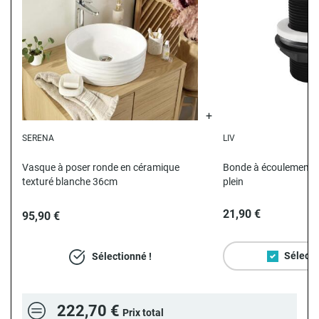
SERENA
LIV
N
Vasque à poser ronde en céramique
Bonde à écoulement li
texturé blanche 36cm
plein
21,90 €
95,90 €
Sélecti
Sélectionné !
222,70 €
Prix total