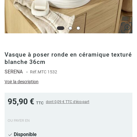
Vasque à poser ronde en céramique texturé
blanche 36cm
SERENA
-
Réf.
MTC 1532
Voir la description
95,90 €
dont
0,09 €
TTC d'éco-part
TTC
OU PAYER EN
Disponible