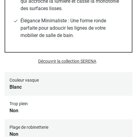
qui accroche la lumière et casse la monotonie
simple à nettoyer malgré ses reliefs.
des surfaces lisses.
Toutes nos vasques disposent d’un trou d’évacuation
Élégance Minimaliste : Une forme ronde
standard (45 mm).
parfaite pour adoucir les lignes de votre
mobilier de salle de bain.
Bonde et siphon non inclus.
Découvrir la collection SERENA
Couleur vasque
Blanc
Trop plein
Non
Plage de robinetterie
Non