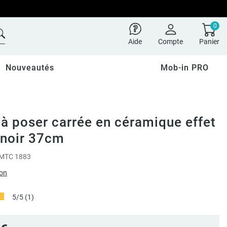
0
Aide
Compte
Panier
Nouveautés
Mob-in PRO
à poser carrée en céramique effet
 noir 37cm
MTC 1883
ion
5/5
(1)