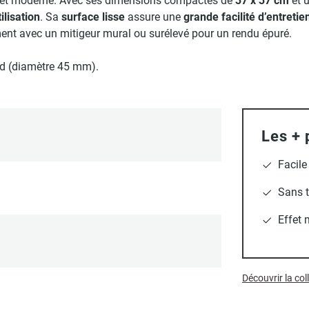
nt et moderne. Avec ses dimensions compactes de
37 x 37 cm
et 
ilisation
. Sa
surface lisse
assure une
grande facilité d’entretie
ment avec un mitigeur mural ou surélevé pour un rendu épuré.
rd (diamètre 45 mm).
Les + 
Facile
Sans t
Effet 
Découvrir la co