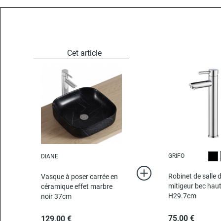
GRIFO
DIANE
Noi
Robinet de salle 
Vasque à poser carrée en
mitigeur bec hau
céramique effet marbre
H29.7cm
noir 37cm
75,00 €
129,00 €