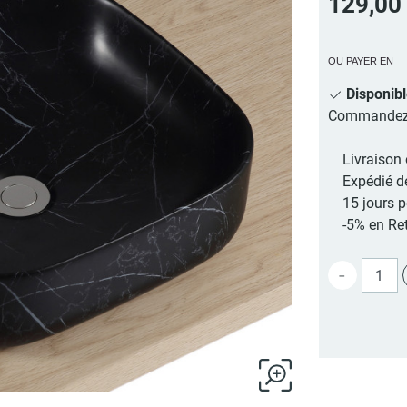
129,00
OU PAYER EN
Disponib
Commandez au
Livraison 
Expédié d
15 jours 
-5% en Ret
-