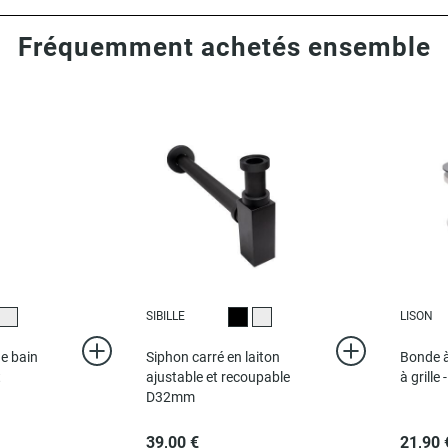
Fréquemment achetés ensemble
SIBILLE
LISON
r
Chromé
Noir
Chromé
de bain
Siphon carré en laiton
Bonde à
t
ajustable et recoupable
à grille
D32mm
39,00 €
21,90 