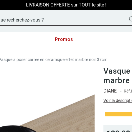
LIVRAISON OFFERTE sur TOUT le site !
Promos
Vasque à poser carrée en céramique effet marbre noir 37cm
Vasque 
marbre
DIANE
-
Réf.
Voir la descript