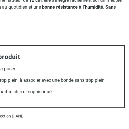
une hauteur de
12 cm
, elle s’intègre facilement sur un meuble
n
au quotidien et une
bonne résistance à l’humidité
.
Sans
produit
 à poser
rop plein, à associer avec une bonde sans trop plein
marbre chic et sophistiqué
llection DIANE