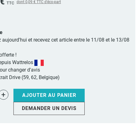
 €
dont
0,09 €
TTC d'éco-part
TTC
le
jourd'hui et recevez cet article entre le 11/08 et le 13/08
offerte !
epuis Wattrelos
pour changer d'avis
rait Drive (59, 62, Belgique)
+
AJOUTER AU PANIER
DEMANDER UN DEVIS