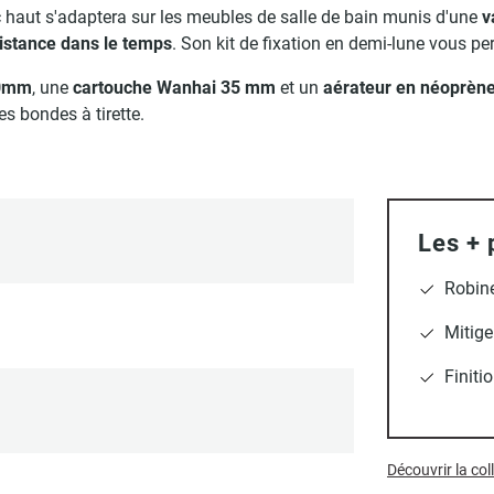
c haut s'adaptera sur les meubles de salle de bain munis d'une
v
istance dans le temps
. Son kit de fixation en demi-lune vous per
00mm
, une
cartouche Wanhai 35 mm
et un
aérateur en néoprèn
es bondes à tirette.
Les + 
Robine
Mitige
Finiti
Découvrir la co