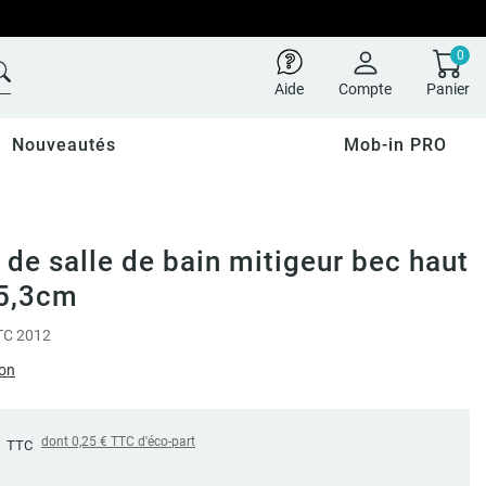
0
Aide
Compte
Panier
Nouveautés
Mob-in PRO
 de salle de bain mitigeur bec haut
25,3cm
C 2012
ion
€
dont
0,25 €
TTC d'éco-part
TTC