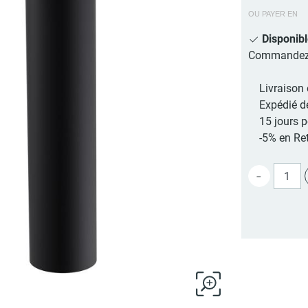
OU PAYER EN
Disponib
Commandez au
Livraison 
Expédié d
15 jours 
-5% en Ret
-