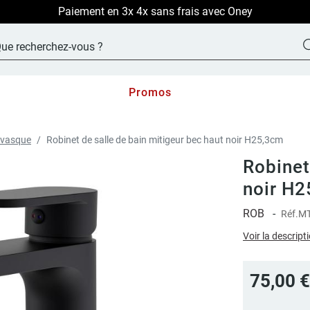
LIVRAISON OFFERTE sur TOUT le site !
Promos
e vasque
Robinet de salle de bain mitigeur bec haut noir H25,3cm
Robinet
noir H
ROB
-
Réf.
MT
Voir la descript
75,00 