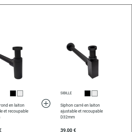
SIBILLE
Noir
Chromé
Noir
Chromé
rond en laiton
Siphon carré en laiton
le et recoupable
ajustable et recoupable
m
D32mm
€
39,00 €