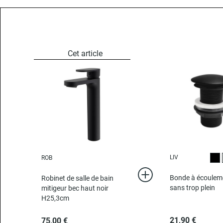
LIV
ROB
Noi
Bonde à écoulemen
Robinet de salle de bain
sans trop plein
mitigeur bec haut noir
H25,3cm
21,90 €
75,00 €