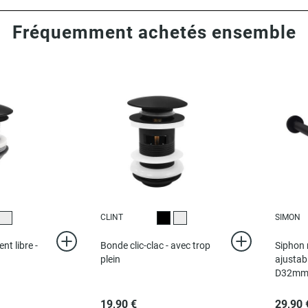
Fréquemment achetés ensemble
CLINT
SIMON
r
Chromé
Noir
Chromé
t libre -
Bonde clic-clac - avec trop
Siphon 
plein
ajustab
D32m
19,90 €
29,90 