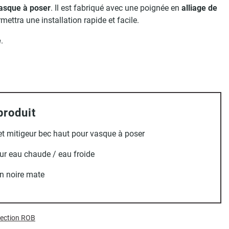
asque à poser
. Il est fabriqué avec une poignée en
alliage de
mettra une installation rapide et facile.
e
.
produit
t mitigeur bec haut pour vasque à poser
ur eau chaude / eau froide
on noire mate
llection ROB