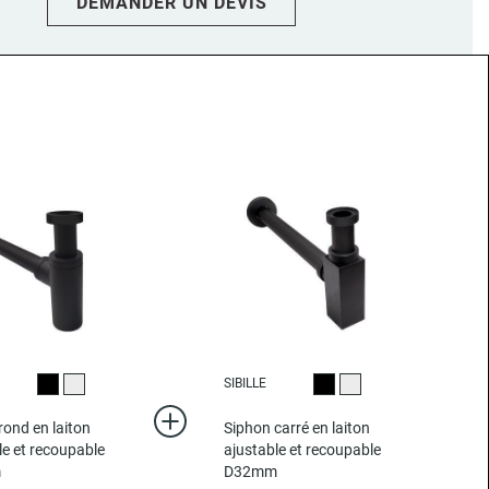
DEMANDER UN DEVIS
SIBILLE
Noir
Chromé
Noir
Chromé
rond en laiton
Siphon carré en laiton
le et recoupable
ajustable et recoupable
m
D32mm