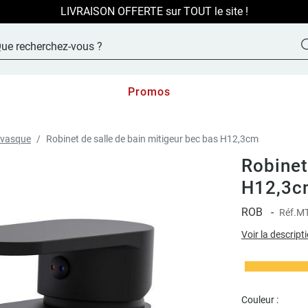
LIVRAISON OFFERTE sur TOUT le site !
Promos
e vasque
Robinet de salle de bain mitigeur bec bas H12,3cm
Robinet
H12,3c
ROB
-
Réf.
MT
Voir la descript
Couleur :