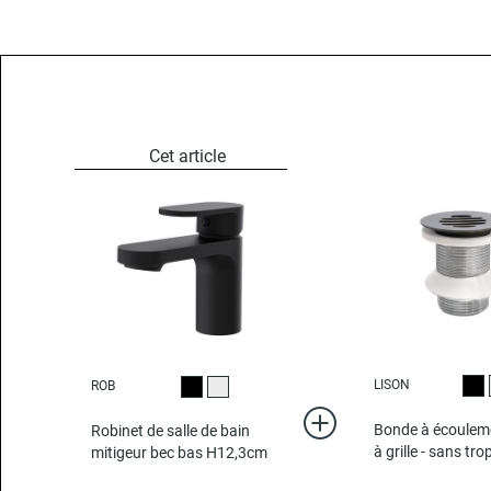
LISON
ROB
Noi
Noir
Chromé
Bonde à écouleme
Robinet de salle de bain
à grille - sans tro
mitigeur bec bas H12,3cm