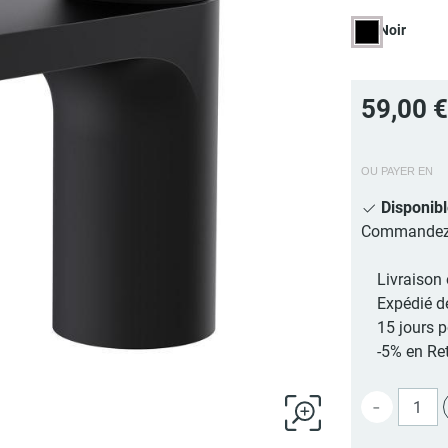
Noir
59,00 
OU PAYER EN
Disponib
Commandez au
Livraison 
Expédié d
15 jours 
-5% en Ret
-