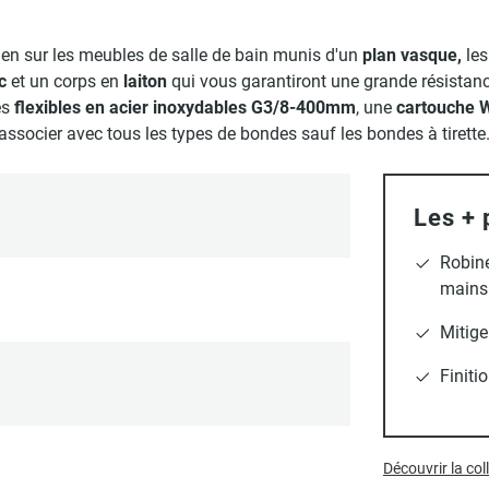
ien sur les meubles de salle de bain munis d'un
plan vasque,
le
nc
et un corps en
laiton
qui vous garantiront une grande résistanc
es
flexibles en acier inoxydables
G3/8-400mm
, une
cartouche 
associer avec tous les types de bondes sauf les bondes à tirette
Les + 
Robine
mains
Mitige
Finiti
Découvrir la co