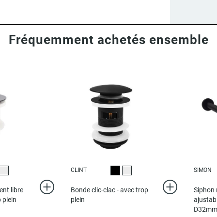
Fréquemment achetés ensemble
CLINT
SIMON
r
Chromé
Noir
Chromé
nt libre
Bonde clic-clac - avec trop
Siphon 
p plein
plein
ajustab
D32m