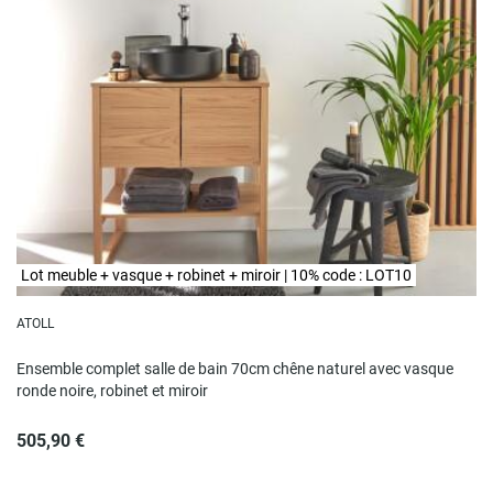
Lot meuble + vasque + robinet + miroir | 10% code : LOT10
ATOLL
Ensemble complet salle de bain 70cm chêne naturel avec vasque
ronde noire, robinet et miroir
505,90 €