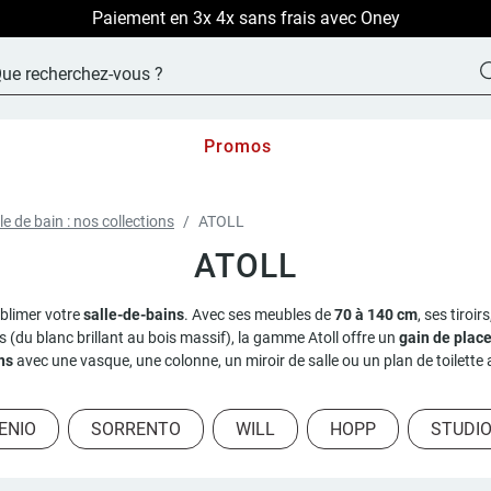
LIVRAISON OFFERTE sur TOUT le site !
Promos
le de bain : nos collections
ATOLL
ATOLL
ublimer votre
salle-de-bains
. Avec ses meubles de
70 à 140 cm
, ses tiroi
s (du blanc brillant au bois massif), la gamme Atoll offre un
gain de plac
ns
avec une vasque, une colonne, un miroir de salle ou un plan de toilette 
ENIO
SORRENTO
WILL
HOPP
STUDI