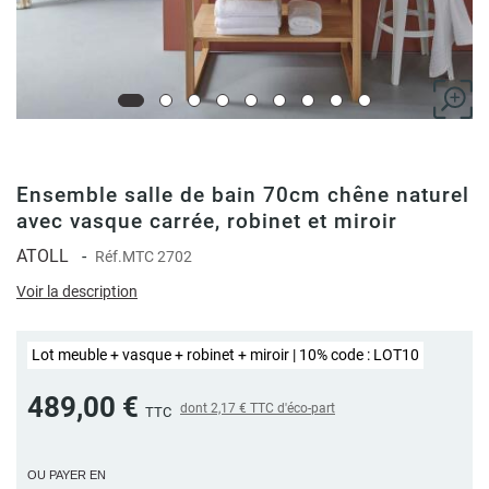
Ensemble salle de bain 70cm chêne naturel
avec vasque carrée, robinet et miroir
ATOLL
-
Réf.
MTC 2702
Voir la description
Lot meuble + vasque + robinet + miroir | 10% code : LOT10
489,00 €
dont
2,17 €
TTC d'éco-part
TTC
OU PAYER EN