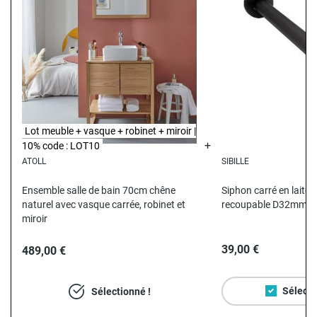
Lot meuble + vasque + robinet + miroir |
10% code : LOT10
ATOLL
SIBILLE
N
Ensemble salle de bain 70cm chêne
Siphon carré en laiton
naturel avec vasque carrée, robinet et
recoupable D32mm
miroir
39,00 €
489,00 €
Sélecti
Sélectionné !