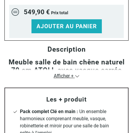
549,90 €
Prix total
AJOUTER AU PANIER
Description
Meuble salle de bain chêne naturel
70 cm ATOLL avec vasque carrée
Afficher +
blanche, robinet chromé et miroir
Apportez une touche
Nature
à votre pièce d’eau avec la
Collection ATOLL
. Ce
Les + produit
meuble de salle de bain de 70 cm en bois, au
design
Pack complet Clé en main :
Un ensemble
chaleureux
, est équipé de 2 portes battantes et d'une
harmonieux comprenant meuble, vasque,
étagère ouverte. Avec ses rangements ouverts et fermés, ce
robinetterie et miroir pour une salle de bain
meuble sous vasque sera l'allié idéal pour
organiser vos
prête à l'emploi.