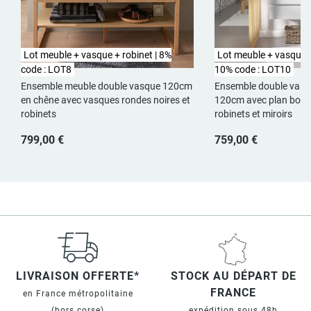
Lot meuble + vasque + robinet | 8%
Lot meuble + vasque + 
code : LOT8
10% code : LOT10
Ensemble meuble double vasque 120cm
Ensemble double vas
en chêne avec vasques rondes noires et
120cm avec plan bois,
robinets
robinets et miroirs
799,00 €
759,00 €
LIVRAISON OFFERTE*
STOCK AU DÉPART DE
FRANCE
en France métropolitaine
(hors corse)
expédition sous 48h