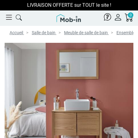
LIVRAISON OFFERTE sur TOUT le site !
0
Accueil
Salle de bain
Meuble de salle de bain
Ensemble sa