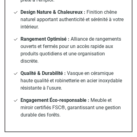
produits au quotidien.
Le bois de ce meuble de salle de
bain possède
le label FSC® C138476
garantissant une
Design Nature & Chaleureux :
Finition chêne
gestion responsable des forêts.
naturel apportant authenticité et sérénité à votre
intérieur.
Vasque COMA carrée:
une touche
Rangement Optimisé :
Alliance de rangements
d'élégance personnalisée
ouverts et fermés pour un accès rapide aux
produits quotidiens et une organisation
La vasque COMA blanche (L36 x P36 x H13 cm)
discrète.
apporte
style
et
modernité
à votre ensemble. Fabriquée en
céramique de haute qualité, elle
Qualité & Durabilité :
Vasque en céramique
allie
robustesse
et
facilité
d’entretien. Son design épuré
haute qualité et robinetterie en acier inoxydable
s’harmonise parfaitement avec le plateau en bois pour un
résistante à l'usure.
rendu sophistiqué et intemporel.
Engagement Éco-responsable :
Meuble et
Robinet GRIFO :
le design au service de
miroir certifiés FSC®, garantissant une gestion
la durabilité
durable des forêts.
Le robinet GRIFO chromé à bec haut est spécialement
conçu pour les meubles munis d'une vasque à poser. Doté