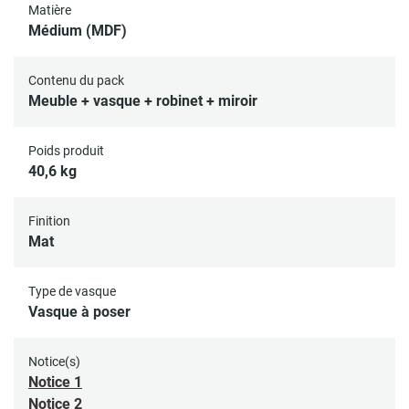
adéquat pour le passage et le raccordement de la
Matière
robinetterie
Médium (MDF)
Contenu du pack
Meuble + vasque + robinet + miroir
Poids produit
40,6 kg
Finition
Mat
Type de vasque
Vasque à poser
Notice(s)
Notice 1
Notice 2