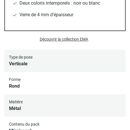
facilement dans tous les univers, du contemporain au
Deux coloris intemporels : noir ou blanc
classique. Son
format rond
adoucit les lignes de votre
pièce tout en créant une impression d’espace et de
Verre de 4 mm d’épaisseur
luminosité. Dans une
salle de bain
, une
entrée
, un
salon
ou
une
chambre
, il devient un véritable point focal, aussi
esthétique que pratique.
Découvrir la collection EMA
Type de pose
Verticale
Forme
Rond
Matière
Métal
Contenu du pack