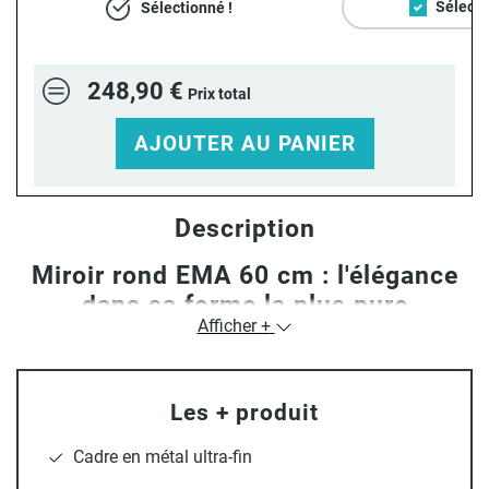
Sélecti
Sélectionné !
248,90 €
Prix total
AJOUTER AU PANIER
Description
Miroir rond EMA 60 cm : l'élégance
dans sa forme la plus pure
Afficher +
Apportez une touche de raffinement à votre intérieur avec
Les + produit
le
miroir EMA
60x60 cm. Son
design minimaliste
, souligné
par un
cadre métallique fin
, en fait un objet déco à part
Cadre en métal ultra-fin
entière. Disponible en
noir mat
ou
blanc mat
, EMA s'intègre