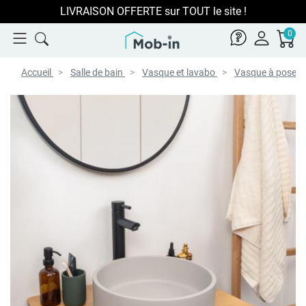
LIVRAISON OFFERTE sur TOUT le site !
0
Accueil
Salle de bain
Vasque et lavabo
Vasque à poser