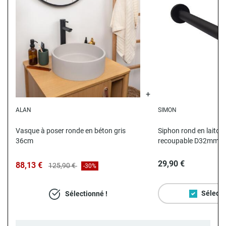
ALAN
SIMON
N
Vasque à poser ronde en béton gris
Siphon rond en laiton 
36cm
recoupable D32mm
29,90 €
88,13 €
125,90 €
-30%
Sélecti
Sélectionné !