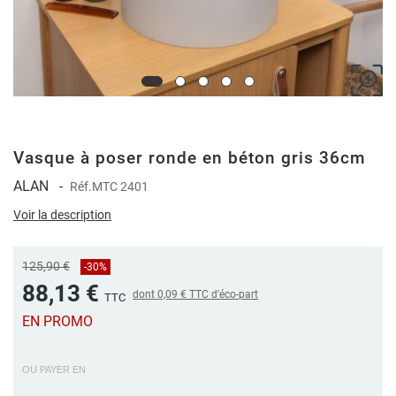
Vasque à poser ronde en béton gris 36cm
ALAN
-
Réf.
MTC 2401
Voir la description
125,90 €
-30%
88,13 €
dont
0,09 €
TTC d'éco-part
TTC
EN PROMO
OU PAYER EN