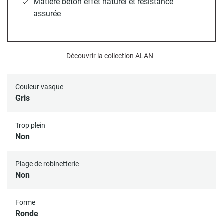
Matière béton effet naturel et résistance
Toutes nos vasques disposent d'un trou d’évacuation
assurée
standard (diamètre 45 mm).
Bonde et siphon non inclus.
Découvrir la collection ALAN
Couleur vasque
Gris
Trop plein
Non
Plage de robinetterie
Non
Forme
Ronde