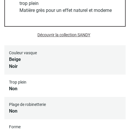
de sa finition. Grâce à ses dimensions compactes, elle
trop plein
s’adapte aussi bien aux petites qu’aux grandes salles de
Matière grès pour un effet naturel et moderne
bain
, en apportant une
touche sophistiquée et moderne.
Que vous optiez pour le noir intense ou le beige chaleureux,
la vasque SANDY transformera votre espace en un
véritable cocon de bien-être.
Découvrir la collection SANDY
Couleur vasque
Bonde et siphon non inclus
Beige
Noir
Toutes nos vasques disposent d'un trou d'évacuation
standard (diamètre 45 mm)
Trop plein
Non
Plage de robinetterie
Non
Forme