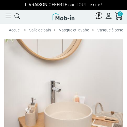
LIVRAISON OFFERTE sur TOUT le site !
0
Accueil
Salle de bain
Vasque et lavabo
Vasque à poser