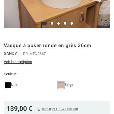
Vasque à poser ronde en grès 36cm
SANDY
-
Réf.
MTC 2367
Voir la description
Couleur :
Noir
Beige
139,00 €
dont
0,09 €
TTC d'éco-part
TTC