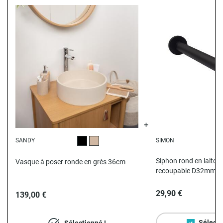
SANDY
SIMON
Noir
Beige
N
Siphon rond en laiton 
Vasque à poser ronde en grès 36cm
recoupable D32mm
29,90 €
139,00 €
Sélecti