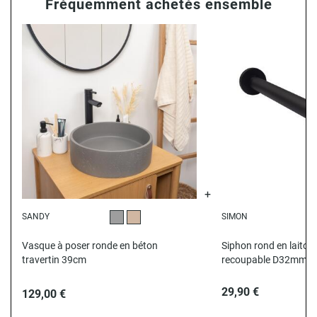
Fréquemment achetés ensemble
SANDY
SIMON
Gris
Beige
N
Vasque à poser ronde en béton
Siphon rond en laiton 
travertin 39cm
recoupable D32mm
29,90 €
129,00 €