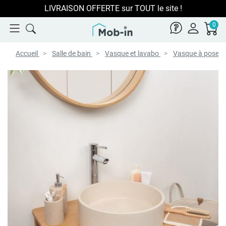
LIVRAISON OFFERTE sur TOUT le site !
0
Accueil
Salle de bain
Vasque et lavabo
Vasque à poser