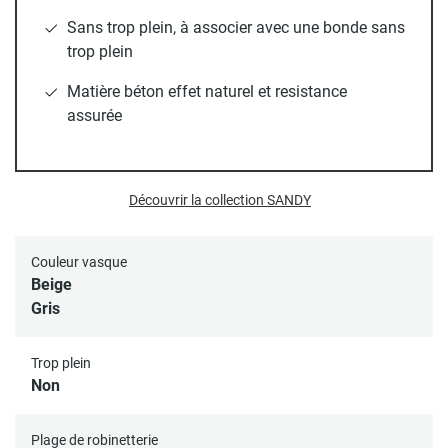
subtilement texturée
. Son
design épuré
met en valeur la
Sans trop plein, à associer avec une bonde sans
douceur de sa forme et s’adapte parfaitement à un plan de
trop plein
toilette en bois, en marbre ou en pierre. Cette vasque ne
possède ni plage de robinetterie ni trop-plein, ce qui
Matière béton effet naturel et resistance
renforce son esthétique sobre et raffinée.
Résistante et
assurée
facile d’entretien
, elle transforme instantanément votre
espace en un lieu chic et raffiné.
Découvrir la collection SANDY
Toutes nos vasques disposent d'un trou d’évacuation
standard (diamètre 45 mm).
Couleur vasque
Beige
Bonde et siphon non inclus.
Gris
Trop plein
Non
Plage de robinetterie