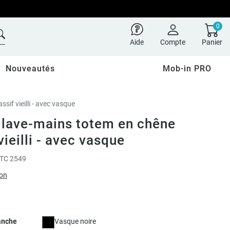
0
Aide
Compte
Panier
Nouveautés
Mob-in PRO
if vieilli - avec vasque
lave-mains totem en chêne
vieilli - avec vasque
TC 2549
ion
anche
Vasque noire