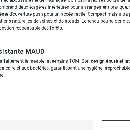
es éclaboussures et de l’humidité. Compact avec ses 30 cm de lar
omprend deux étagères intérieures pour un rangement pratique, ai
stème d’ouverture push pour un accès facile. Compact mais ultra 
iations naturelles de veines et de nœuds. Le rendu pourra donc êt
estion responsable des forêts.
ésistante MAUD
arfaitement le meuble lave-mains TOM. Son
design épuré et in
u calcaire et aux bactéries, garantissant une hygiène irréprochable
ge.