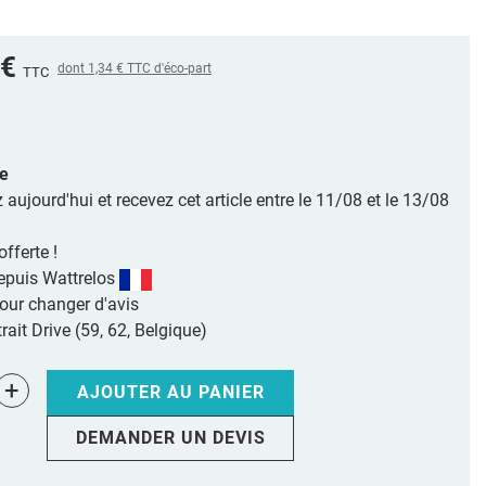
 €
dont
1,34 €
TTC d'éco-part
TTC
le
jourd'hui et recevez cet article entre le 11/08 et le 13/08
offerte !
epuis Wattrelos
pour changer d'avis
rait Drive (59, 62, Belgique)
+
AJOUTER AU PANIER
DEMANDER UN DEVIS