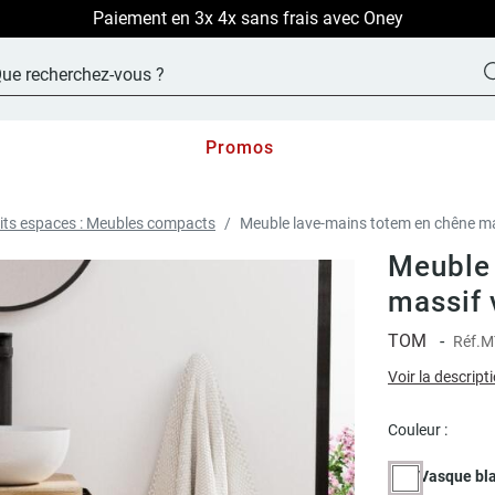
LIVRAISON OFFERTE sur TOUT le site !
Promos
its espaces : Meubles compacts
Meuble lave-mains totem en chêne mass
Meuble 
massif 
TOM
-
Réf.
M
Voir la descript
Couleur :
Vasque bl