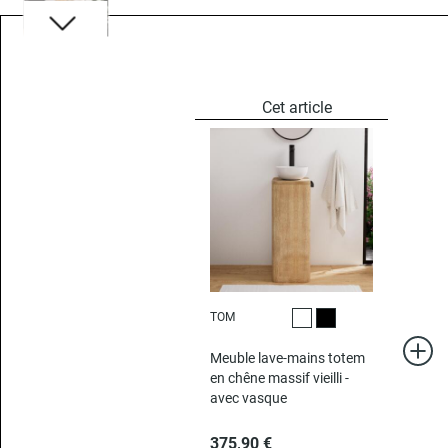
TOM
Vasque blanche
Vasque noire
Meuble lave-mains totem
en chêne massif vieilli -
avec vasque
375,90 €