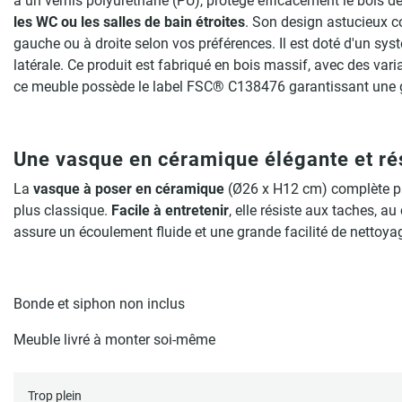
à un vernis polyuréthane (PU), protège efficacement le bois d
les WC ou les salles de bain étroites
. Son design astucieux c
gauche ou à droite selon vos préférences. Il est doté d'un sy
latérale. Ce produit est fabriqué en bois massif, avec des var
ce meuble possède le label FSC® C138476 garantissant une g
Une vasque en céramique élégante et r
La
vasque à poser en céramique
(Ø26 x H12 cm) complète p
plus classique.
Facile à entretenir
, elle résiste aux taches, a
assure un écoulement fluide et une grande facilité de nettoya
Bonde et siphon non inclus
Meuble livré à monter soi-même
Trop plein