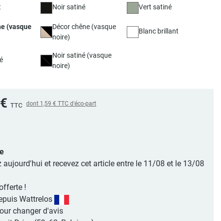
t
Noir satiné
Vert satiné
ne (vasque
Décor chêne (vasque
Blanc brillant
noire)
Noir satiné (vasque
é
noire)
 €
dont
1,59 €
TTC d'éco-part
TTC
le
jourd'hui et recevez cet article entre le 11/08 et le 13/08
offerte !
epuis Wattrelos
pour changer d'avis