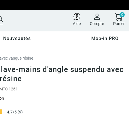
0
Aide
Compte
Panier
Nouveautés
Mob-in PRO
avec vasque résine
lave-mains d'angle suspendu avec
résine
MTC 1261
ion
4.7/5
(9)