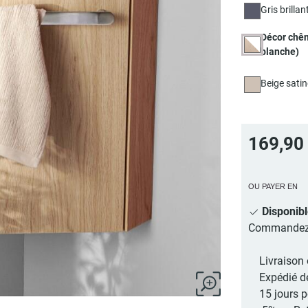
Gris brillan
Décor chê
blanche)
Beige satin
169,90
OU PAYER EN
Disponib
Commandez au
Livraison 
Expédié d
15 jours 