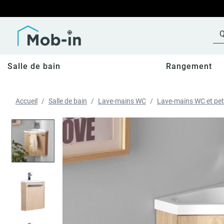
Salle de bain
Rangement
Accueil
Salle de bain
Lave-mains WC
Lave-mains WC et pet