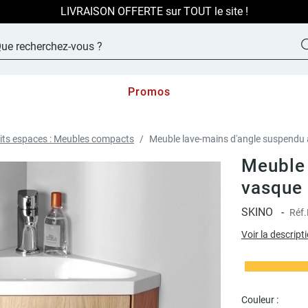
LIVRAISON OFFERTE sur TOUT le site !
Promos
its espaces : Meubles compacts
Meuble lave-mains d'angle suspendu 
Meuble 
vasque 
SKINO
-
Réf.
Voir la descript
Couleur :