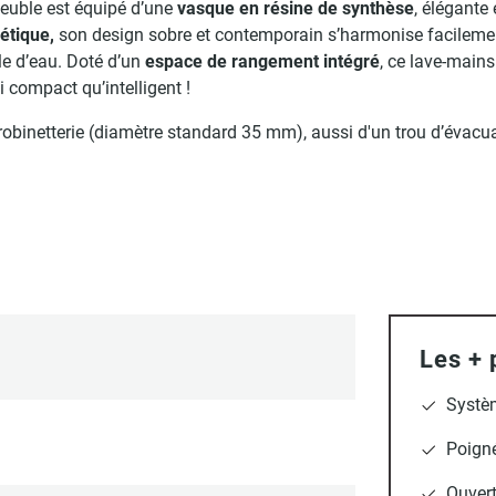
meuble est équipé d’une
vasque en résine de synthèse
, élégante 
étique,
son design sobre et contemporain s’harmonise facilement
lle d’eau. Doté d’un
espace de rangement intégré
, ce lave-main
compact qu’intelligent !
robinetterie (diamètre standard 35 mm), aussi d'un trou d’évac
Les + 
Systèm
Poigné
Ouvert