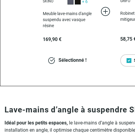
GRIFO
SKINO
+ 6
Gris brillant
Noir satiné
Robinet
Meuble lave-mains d'angle
mitigeu
suspendu avec vasque
résine
58,75 
169,90 €
Sélectionné !
Lave-mains d’angle à suspendre S
Idéal pour les petits espaces,
le lave-mains d’angle à suspe
installation en angle, il optimise chaque centimètre disponib