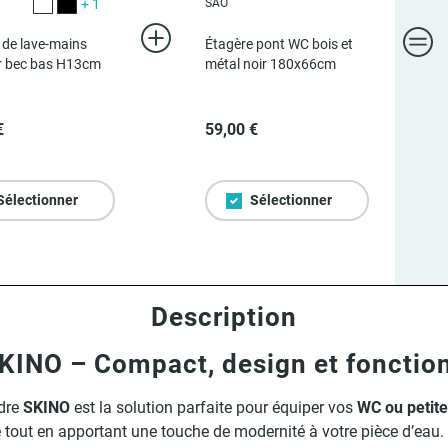
+ 1
SAO
Blanc
Noir
 de lave-mains
Étagère pont WC bois et
r bec bas H13cm
métal noir 180x66cm
€
59,00 €
Sélectionner
Sélectionner
Description
KINO – Compact, design et fonctio
ndre
SKINO
est la solution parfaite pour équiper vos
WC ou petite
le tout en apportant une touche de modernité à votre pièce d’ea