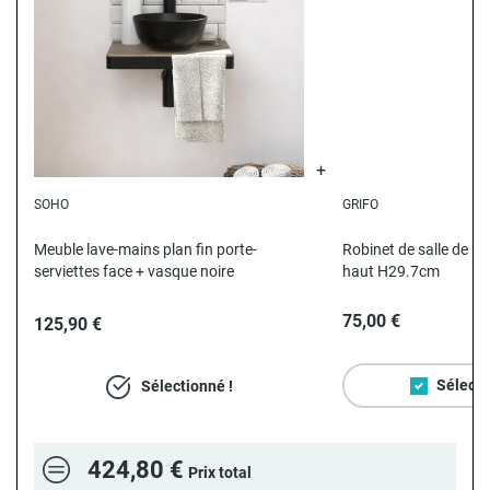
SOHO
GRIFO
N
Meuble lave-mains plan fin porte-
Robinet de salle de ba
serviettes face + vasque noire
haut H29.7cm
75,00 €
125,90 €
Sélecti
Sélectionné !
424,80 €
Prix total