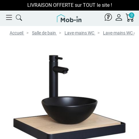
LIVRAISON OFFERTE sur TOUT le site !
0
Accueil
Salle de bain
Lave-mains WC
Lave-mains WC et 