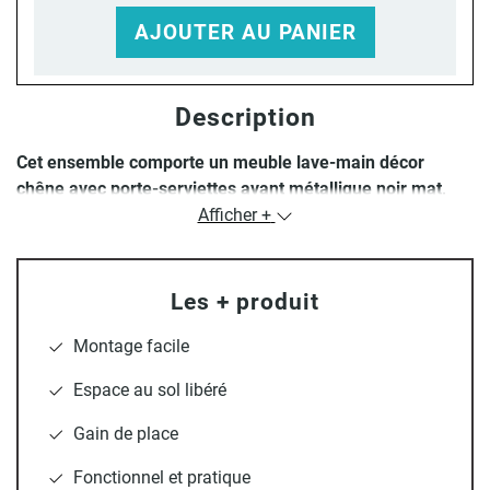
AJOUTER AU PANIER
Description
Cet ensemble comporte un meuble lave-main décor
chêne avec porte-serviettes avant métallique noir mat,
ainsi qu’une vasque ronde noire mat.
Afficher +
Le meuble lave-main de la gamme SOHO de 41 cm
et sa
Les + produit
structure métallique sont la solution parfaite pour votre
petite salle d’eau ! Il rendra votre espace lave-main
Montage facile
fonctionnel grâce à son porte-serviettes avant, ainsi que sa
pose suspendue. Résistant à l’usure et à l’humidité grâce à
Espace au sol libéré
sa peinture époxy, il possède également une importante
Gain de place
longévité due à sa fabrication en PPM (Panneaux de
Particules Mélaminé) de haute qualité. Ce meuble pourra
Fonctionnel et pratique