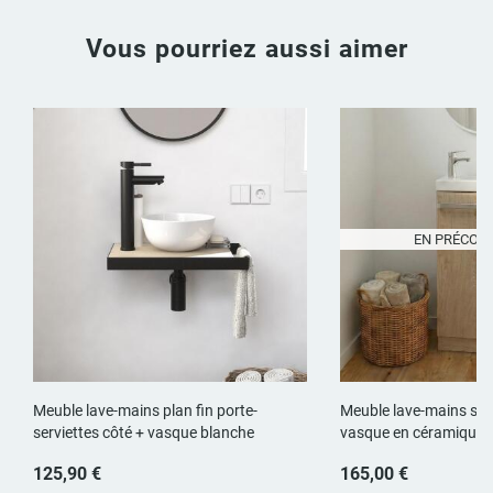
Vous pourriez aussi aimer
EN PRÉCO
Meuble lave-mains plan fin porte-
Meuble lave-mains sur
serviettes côté + vasque blanche
vasque en céramique
125,90 €
165,00 €