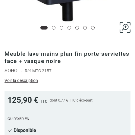
Meuble lave-mains plan fin porte-serviettes
face + vasque noire
SOHO
-
Réf.
MTC 2157
Voir la description
125,90 €
dont
0,77 €
TTC d'éco-part
TTC
OU PAYER EN
Disponible