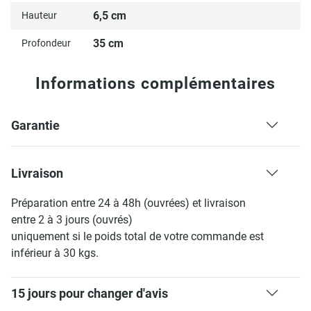
Tous nos lave-mains équipés d'une vasque disposent d'un
6,5 cm
Hauteur
trou de robinetterie (diamètre 35 mm).
35 cm
Profondeur
Dimension :
Informations complémentaires
Meuble : Largeur : 41 cm Hauteur : 4 cm : Profondeur : 35
cm
Garantie
Vasque : Hauteur : 10 cm : Diamètre : 26 cm
Livraison
Préparation entre 24 à 48h (ouvrées) et livraison
entre 2 à 3 jours (ouvrés)
uniquement si le poids total de votre commande est
inférieur à 30 kgs.
15 jours pour changer d'avis