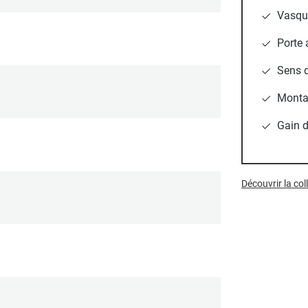
Vasque
Porte 
Sens d
Monta
Gain d
Découvrir la c