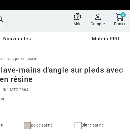
0
Aide
Compte
Panier
Nouveautés
Mob-in PRO
avec vasque en résine
lave-mains d'angle sur pieds avec
en résine
-
Réf.
MTC 2864
ion
ne
Beige satiné
Blanc satiné