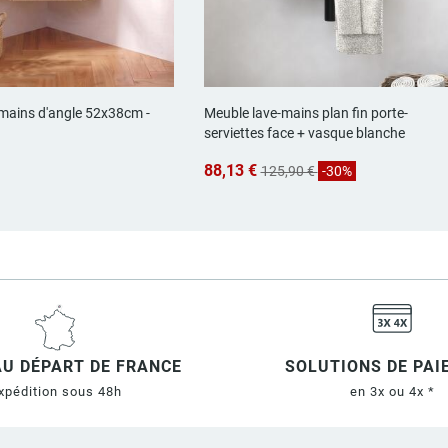
mains d'angle 52x38cm -
Meuble lave-mains plan fin porte-
serviettes face + vasque blanche
88,13 €
125,90 €
-30%
AU DÉPART DE FRANCE
SOLUTIONS DE PA
xpédition sous 48h
en 3x ou 4x *