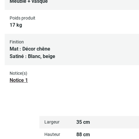
Meuble + vasque
Poids produit
17 kg
Finition
Mat : Décor chêne
Satiné : Blanc, beige
Notice(s)
Notice 1
35 cm
Largeur
88 cm
Hauteur