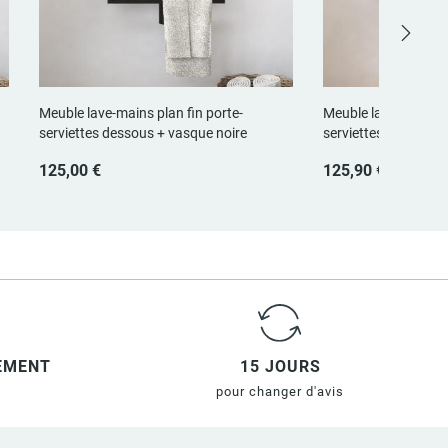
Meuble lave-mains plan fin porte-
Meuble lave-mains p
serviettes dessous + vasque noire
serviettes dessous 
125,00 €
125,90 €
IEMENT
15 JOURS
pour changer d'avis