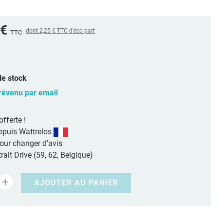
 €
dont
2,25 €
TTC d'éco-part
TTC
e stock
révenu par email
offerte !
epuis Wattrelos
pour changer d'avis
rait Drive (59, 62, Belgique)
+
AJOUTER AU PANIER