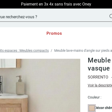
LIVRAISON OFFERTE sur TOUT le site !
Promos
its espaces : Meubles compacts
Meuble lave-mains d'angle sur pieds 
Meuble 
vasque 
SORRENTO
Voir la descript
Couleur :
Décor chê