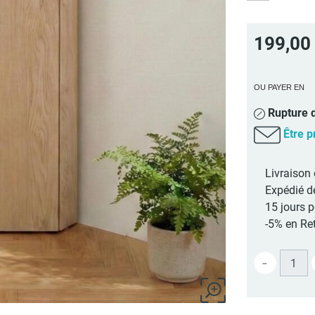
199,00
OU PAYER EN
Rupture d
Être p
Livraison 
Expédié d
15 jours 
-5% en Ret
-