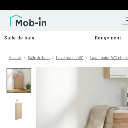
Salle de bain
Rangement
Accueil
Salle de bain
Lave-mains WC
Lave-mains WC et pet