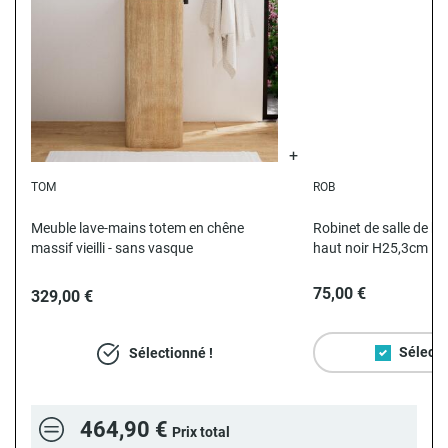
TOM
ROB
Meuble lave-mains totem en chêne
Robinet de salle de ba
massif vieilli - sans vasque
haut noir H25,3cm
75,00 €
329,00 €
Sélecti
Sélectionné !
464,90 €
Prix total