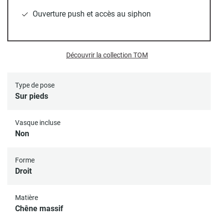
optimiser le rangement et d’un système d’ouverture push
Ouverture push et accès au siphon
pour un accès facile. Compact mais ultra pratique, il
permet également un accès au siphon par la porte
latérale. Un
meuble gain de place et design
, conçu pour
durer ! Ce produit est fabriqué en bois massif, avec des
Découvrir la collection TOM
variations naturelles de veines et de nœuds. Le rendu
pourra donc être différent de la photo, chaque pièce étant
unique. Le bois de ce meuble possède le label FSC®
Type de pose
C138476 garantissant une gestion responsable des forêts.
Sur pieds
Vasque incluse
Non
Bonde et siphon non inclus
Meuble livré à monter soi-même
Forme
Droit
Matière
Chêne massif