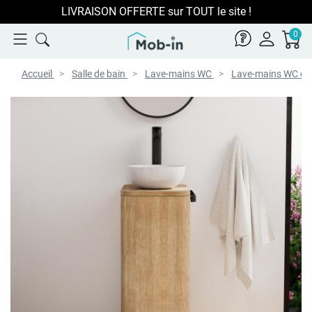
LIVRAISON OFFERTE sur TOUT le site !
0
Accueil
Salle de bain
Lave-mains WC
Lave-mains WC et 