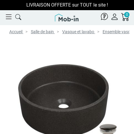
LIVRAISON OFFERTE sur TOUT le site !
0
Accueil
Salle de bain
Vasque et lavabo
Ensemble vasqu