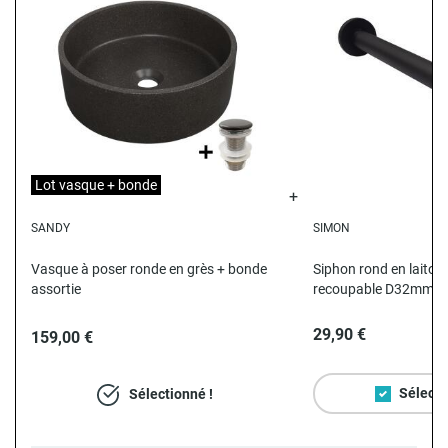
Lot vasque + bonde
SANDY
SIMON
N
Vasque à poser ronde en grès + bonde
Siphon rond en laiton 
assortie
recoupable D32mm
29,90 €
159,00 €
Sélecti
Sélectionné !