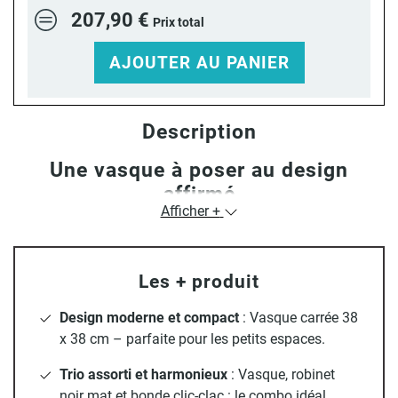
207,90 €
Prix total
AJOUTER AU PANIER
Description
Une vasque à poser au design
affirmé
Afficher +
Avec sa forme carrée de 38 x 38 cm et sa hauteur de 13
cm, la
vasque à poser NINO
est pensée pour s’intégrer avec
style dans tous les types de salles d’eau, buanderies ou
Les + produit
toilettes. Sa fabrication en
céramique blanche
garantit une
excellente résistance aux chocs et une surface lisse
facile
Design moderne et compact
: Vasque carrée 38
à entretenir
au quotidien. Grâce à
son trop-plein intégré
et
x 38 cm – parfaite pour les petits espaces.
son perçage standard de 45 mm, elle est compatible avec
la majorité des systèmes d’évacuation et robinetteries du
Trio assorti et harmonieux
: Vasque, robinet
marché. Son
allure épurée
apporte une touche
noir mat et bonde clic-clac : le combo idéal.