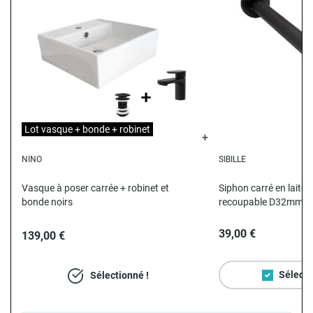
Lot vasque + bonde + robinet
NINO
SIBILLE
N
Vasque à poser carrée + robinet et
Siphon carré en laiton
bonde noirs
recoupable D32mm
39,00 €
139,00 €
Sélecti
Sélectionné !