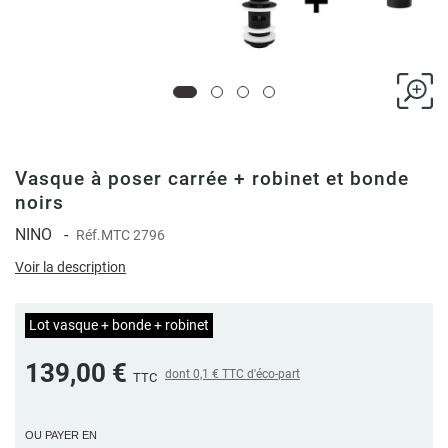
Vasque à poser carrée + robinet et bonde
noirs
NINO
-
Réf.
MTC 2796
Voir la description
Lot vasque + bonde + robinet
139,00 €
dont
0,1 €
TTC d'éco-part
TTC
OU PAYER EN