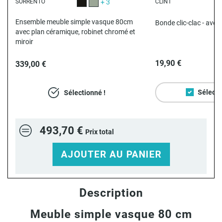
SORRENTO
+ 3
CLINT
Noir satiné
Vert satiné
N
Ensemble meuble simple vasque 80cm
Bonde clic-clac - avec 
avec plan céramique, robinet chromé et
miroir
19,90 €
339,00 €
Sélecti
Sélectionné !
493,70 €
Prix total
AJOUTER AU PANIER
Description
Meuble simple vasque 80 cm