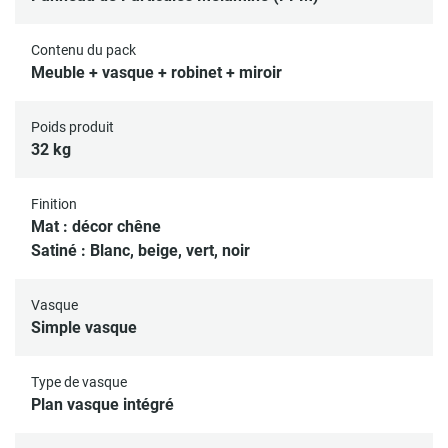
offrant ainsi un espace de rangement supplémentaire sans
encombrer le plan vasque.
Contenu du pack
Meuble + vasque + robinet + miroir
Bonde et siphon non inclus
Meuble livré à monter soi-même
Poids produit
32 kg
Tous nos meubles sous vasque sont conçus avec l'espace
adéquat pour le passage et le raccordement de la
Finition
robinetterie.
Mat : décor chêne
Satiné : Blanc, beige, vert, noir
La robinetterie doit être dans le mur avec une arrivée sous
la vasque.
Vasque
Simple vasque
Type de vasque
Plan vasque intégré