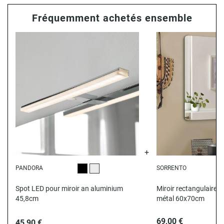
Fréquemment achetés ensemble
PANDORA
SORRENTO
Noir
Chromé
T
Spot LED pour miroir an aluminium
Miroir rectangulaire a
45,8cm
métal 60x70cm
69,00 €
45,90 €