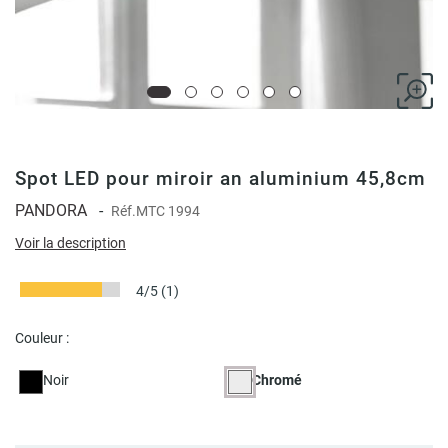
Spot LED pour miroir an aluminium 45,8cm
PANDORA
-
Réf.
MTC 1994
Voir la description
4/5
(1)
Couleur :
Noir
Chromé