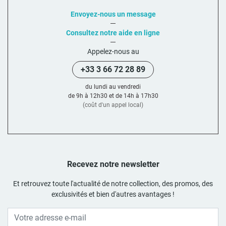
Une gamme astucieuse pour vos salles d’eau et WC
Envoyez-nous un message
Conçue pour les
petites salles de bain
,
WC
, ou
coins d’eau
d’appoint
, la collection SOHO propose différents formats de
Consultez notre aide en ligne
meubles lave-mains
, avec ou sans plan intégré. Chaque structure
vous permet :
Appelez-nous au
+33 3 66 72 28 89
D’
optimiser l’espace
avec un format
compact et suspendu
du lundi au vendredi
De
ranger vos essentiels
grâce aux
étagères ouvertes
pratiques
de 9h à 12h30 et de 14h à 17h30
(coût d'un appel local)
De
fixer facilement un mitigeur
(non inclus) pour un usage fluide
au quotidien
D’
adapter la vasque
selon votre style : blanche brillante, noire mate
ou finition
résine
Recevez notre newsletter
Une palette de finitions qui s’adapte à tous les
intérieurs
Et retrouvez toute l'actualité de notre collection, des promos, des
Avec SOHO, vous avez le choix :
exclusivités et bien d'autres avantages !
Une
vasque blanche
pour un rendu lumineux et épuré