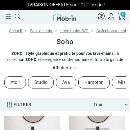
LIVRAISON OFFERTE sur TOUT le site !
0
Accueil
Salle de bain
Lave-mains WC
Collection meuble 
Soho
SOHO : style graphique et praticité pour vos lave-mains
La
collection
SOHO
allie élégance contemporaine et formats gain de
place. Avec son
placage chêne
, ses
structures métal noir
, et ses
Afficher +
vasques à poser
(blanches ou noires), elle s’adapte à toutes les
envies déco. Parfait pour une
petite salle
, un
WC
ou un espace
Atoll
Studio
Ava
Hampton
Mistr
d’eau moderne, SOHO vous offre
design, fonctionnalité et
praticité
, sans faire de compromis.
FILTRER