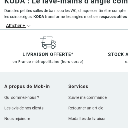
KODA : Le lave-mains d’angle compa
Dans les petites salles de bains ou les WC, chaque centimètre compte. 
les coins exigus,
KODA
transforme les angles morts en
espaces utiles 
Afficher +
Avec son
format d’angle
, ses
lignes épurées
et ses
finitions soignées
de toilette
,
vasque en céramique
,
porte-serviette
,
meuble suspendu 
Pourquoi choisir le lave-mains d’angle 
?
Format gain de place
: un encombrement réduit grâce à sa
structure
LIVRAISON OFFERTE*
STOCK 
en France métropolitaine
(hors corse)
e
?
Rangements pratiques
: tiroir discret,
niche ouverte
,
étagère intégr
?
Esthétique contemporaine
: des coloris élégants (blanc brillant, tau
?
Personnalisation complète
: achetez le
meuble seul
, ou optez pour
A propos de Mob-in
Services
Des matériaux robustes pour un usage q
Qui sommes-nous ?
Suivre ma commande
Les meubles de la gamme KODA sont réalisés en
MDF
,
mélaminé
ou
p
Les avis de nos clients
Retourner un article
ou sans
trop-plein
, et parfois même en finition effet
béton
ou
bois mas
Nous rejoindre
Modalités de livraison
Le
meuble de salle de bains KODA
peut être monté
suspendu
pour un