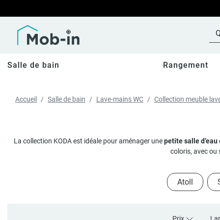
Salle de bain
Rangement
Accueil
Salle de bain
Lave-mains WC
Collection meuble la
La collection KODA est idéale pour aménager une
petite salle d’eau
coloris, avec ou
Atoll
Prix
La