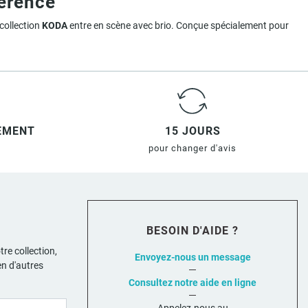
férence
a collection
KODA
entre en scène avec brio. Conçue spécialement pour
thétique
. Le tout sans sacrifier ni le confort, ni l’aspect pratique.
Plan
 de bain.
ondaires
.
IEMENT
15 JOURS
pour changer d'avis
ume de rangement
.
daptable à tout
mobilier de salle
.
BESOIN D'AIDE ?
tre collection,
sques sont disponibles en
résine
, en
céramique blanche ou noire
, avec
Envoyez-nous un message
en d'autres
Consultez notre aide en ligne
nt à un
plan de toilette compact
ou peut accueillir une
vasque à poser
.
Appelez-nous au