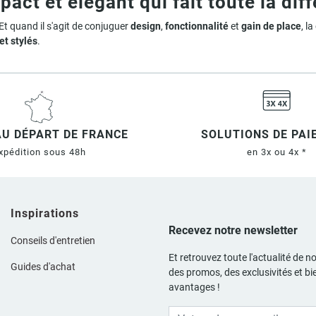
ct et élégant qui fait toute la dif
Et quand il s'agit de conjuguer
design
,
fonctionnalité
et
gain de place
, l
et stylés
.
, cette collection propose une solution à la fois
moderne
,
compacte
et
es
ou sur pieds
: tout est pensé pour optimiser l’aménagement de votre salle
KODA ?
 d’angle
, parfaite pour les
petites salles de bain
ou les
pièces d’eau sec
AU DÉPART DE FRANCE
SOLUTIONS DE PA
xpédition sous 48h
en 3x ou 4x *
ée
ou encore espace
sous lavabo
, chaque modèle KODA maximise le
vol
pe, anthracite, teck…), des
finitions laquées
ou
mélaminées
, et un look a
 un
ensemble complet
avec
vasque
,
mitigeur
, et
miroir assorti
.
Inspirations
Recevez notre newsletter
uotidien
Conseils d'entretien
Et retrouvez toute l'actualité de no
anneaux de particules
, choisis pour leur résistance à l’humidité. Les va
Guides d'achat
des promos, des exclusivités et bi
sif
pour une touche naturelle.
avantages !
 effet épuré ou
posé sur pieds
pour plus de stabilité. Il s’intègre facileme