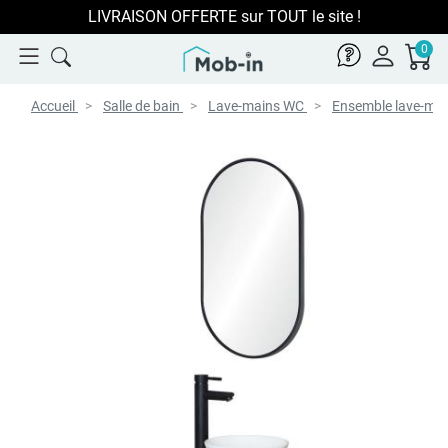
LIVRAISON OFFERTE sur TOUT le site !
0
Accueil
Salle de bain
Lave-mains WC
Ensemble lave-ma