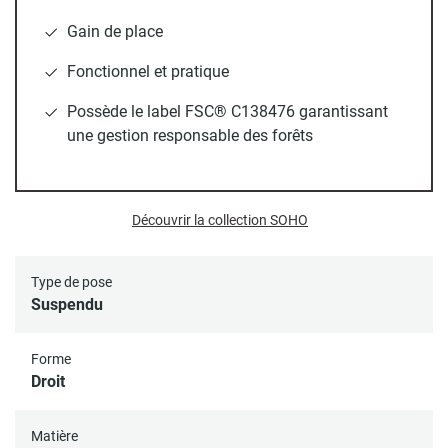
chêne et sa pose suspendue offrent un gain de place non
négligeable pour les petits espaces, ainsi qu’un style
Gain de place
élégant à votre coin lave-main. La fabrication en PPM
Fonctionnel et pratique
(Panneaux de Particules Mélaminé) de haute qualité de ce
meuble vous assure une véritable durabilité, ainsi qu’une
Possède le label FSC® C138476 garantissant
résistance certaine à l’usure. Son porte-serviettes associé
une gestion responsable des forêts
métallique noir mat rend ce meuble pratique et apporte du
contraste avec la couleur chêne du plan épais offrant du
cachet à l’ensemble. Vendu avec sa vasque blanche, grâce
Découvrir la collection SOHO
à lui, votre espace lave-main deviendra fonctionnel et
agréable pour la vie quotidienne. La finition brillante de sa
vasque lui apporte un éclat frappant et donne un coup de
Type de pose
pep’s à votre espace lave-main. Sa fabrication en
Suspendu
céramique facilite son entretien et la rend idéale pour une
utilisation régulière.
Forme
Droit
Le miroir de salle de bain PEPPER
, et sa forme ovale vous
Matière
offrent un style moderne. Cette forme gélule ultra tendance,