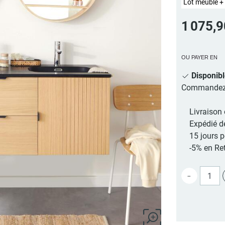
Lot meuble + 
1 075,
OU PAYER EN
Disponib
Commandez au
Livraison 
Expédié d
15 jours 
-5% en Ret
-