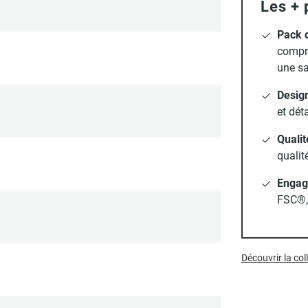
Les + 
Pack 
compre
une sa
Design
et dét
Qualit
qualit
Engag
FSC®, 
Découvrir la co