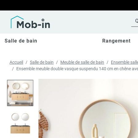
Salle de bain
Rangement
Accueil
Salle de bain
Meuble de salle de bain
Ensemble sall
Ensemble meuble double vasque suspendu 140 cm en chêne avec