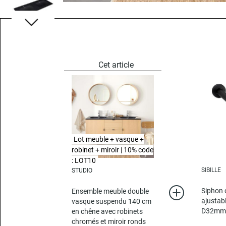
Lot meuble + vasque +
robinet + miroir | 10% code
: LOT10
SIBILLE
STUDIO
Siphon 
Ensemble meuble double
ajustab
vasque suspendu 140 cm
D32m
en chêne avec robinets
chromés et miroir ronds