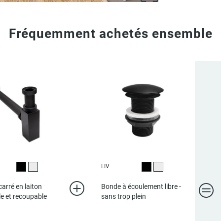
Fréquemment achetés ensemble
LIV
Noir
Chromé
Noir
Chromé
carré en laiton
Bonde à écoulement libre -
le et recoupable
sans trop plein
m