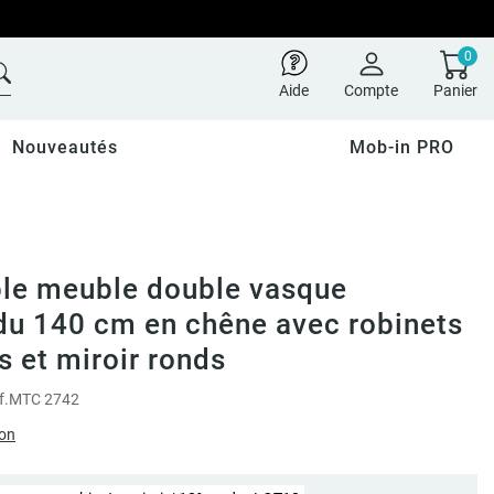
0
Aide
Compte
Panier
Nouveautés
Mob-in PRO
le meuble double vasque
u 140 cm en chêne avec robinets
 et miroir ronds
f.
MTC 2742
ion