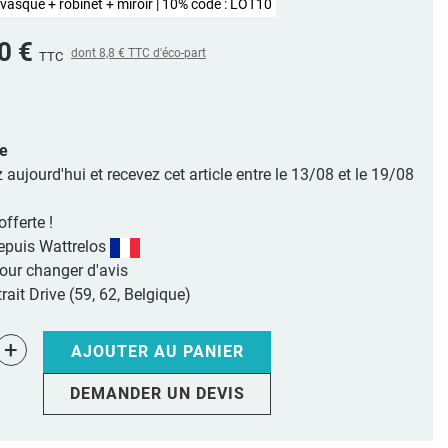
vasque + robinet + miroir | 10% code : LOT10
90 €
dont
8,8 €
TTC d'éco-part
TTC
le
jourd'hui et recevez cet article entre le 13/08 et le 19/08
offerte !
epuis Wattrelos
pour changer d'avis
rait Drive (59, 62, Belgique)
+
AJOUTER AU PANIER
DEMANDER UN DEVIS