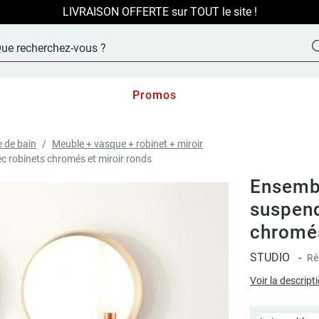
LIVRAISON OFFERTE sur TOUT le site !
Promos
e de bain
Meuble + vasque + robinet + miroir
 robinets chromés et miroir ronds
Ensemb
suspend
chromés
STUDIO
-
Ré
Voir la descript