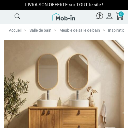
LIVRAISON OFFERTE sur TOUT le site !
0
Accueil
Salle de bain
Meuble de salle de bain
Inspiration 