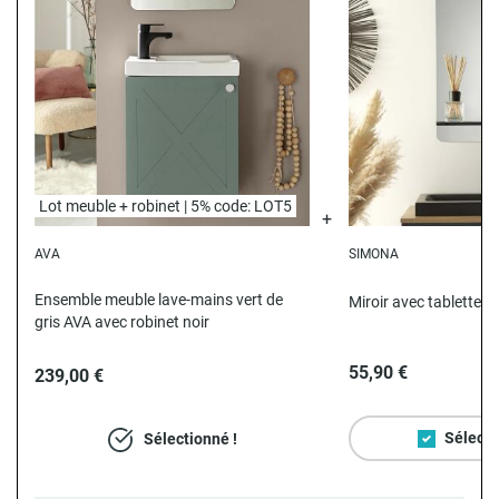
Lot meuble + robinet | 5% code: LOT5
AVA
SIMONA
T
Ensemble meuble lave-mains vert de
Miroir avec tablette 
gris AVA avec robinet noir
55,90 €
239,00 €
Sélecti
Sélectionné !