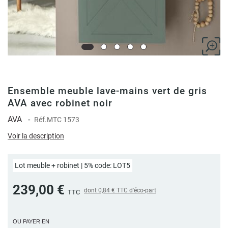
Ensemble meuble lave-mains vert de gris
AVA avec robinet noir
AVA
-
Réf.
MTC 1573
Voir la description
Lot meuble + robinet | 5% code: LOT5
239,00 €
dont
0,84 €
TTC d'éco-part
TTC
OU PAYER EN