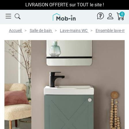
LIVRAISON OFFERTE sur TOUT le site !
0
Accueil
Salle de bain
Lave-mains WC
Ensemble lave-ma