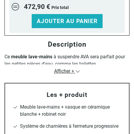
472,90 €
Prix total
AJOUTER AU PANIER
Description
Ce
meuble lave-mains
à suspendre AVA sera parfait pour
les petites pièces d'eau, comme les toilettes.
Afficher +
Ce
lave-mains
au look charme traditionnel s'adaptera à
toutes les décorations.
Meuble lave-mains
avec vasque en
céramique blanche + Robinet eau chaude / eau froide
Les + produit
Robinet :
Poignée confortable et design élégant. Entretien
Meuble lave-mains + vasque en céramique
facile et dimensions standards. Flexibles fournis 3/8" -
blanche + robinet noir
longueur : 35 cm. Aérateur/ brise-jet en ABS. Cartouche
céramique. Diamètre 42 mm
Système de charnières à fermeture progressive