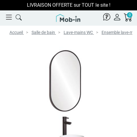
LIVRAISON OFFERTE sur TOUT le site !
0
Accueil
Salle de bain
Lave-mains WC
Ensemble lave-ma