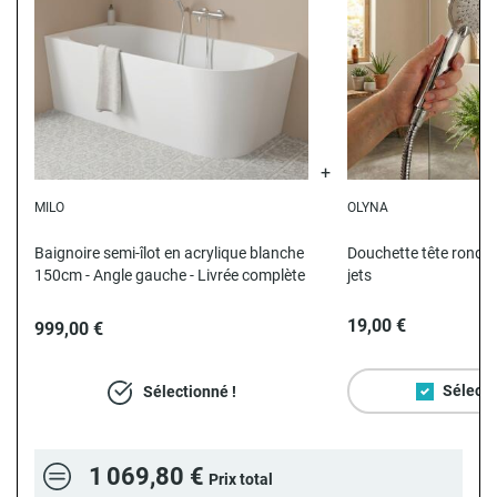
MILO
OLYNA
Baignoire semi-îlot en acrylique blanche
Douchette tête ronde
150cm - Angle gauche - Livrée complète
jets
19,00 €
999,00 €
Sélecti
Sélectionné !
1 069,80 €
Prix total