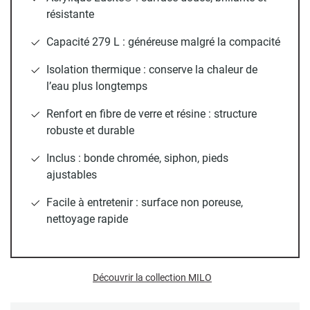
offre une
capacité généreuse de 279 litres
et bénéficie
résistante
d'une excellente
isolation thermique
pour prolonger vos
Capacité 279 L : généreuse malgré la compacité
moments de détente.
Isolation thermique : conserve la chaleur de
Sa structure est renforcée par de la
fibre de verre et de la
l’eau plus longtemps
résine
, assurant une
robustesse et une durabilité
exceptionnelles. Pour une installation sereine, elle est
livrée
Renfort en fibre de verre et résine : structure
complète
avec une bonde chromée, un siphon et des pieds
robuste et durable
ajustables, offrant une solution clé en main à la fois
pratique et esthétique.
Inclus : bonde chromée, siphon, pieds
ajustables
Inclus : bonde chromée, siphon et pieds réglables
Facile à entretenir : surface non poreuse,
nettoyage rapide
Découvrir la collection MILO