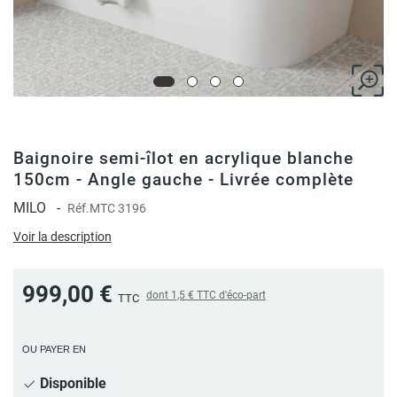
Baignoire semi-îlot en acrylique blanche
150cm - Angle gauche - Livrée complète
MILO
-
Réf.
MTC 3196
Voir la description
999,00 €
dont
1,5 €
TTC d'éco-part
TTC
OU PAYER EN
Disponible