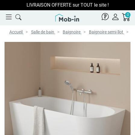
LIVRAISON OFFERTE sur TOUT le site !
0
Accueil
Salle de bain
Baignoire
Baignoire semi-îlot
B