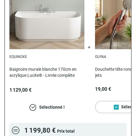
EQUINOXE
OLYNA
Baignoire murale blanche 170cm en
Douchette tête ronde
acrylique Lucite® - Livrée complète
jets
19,00 €
1 129,00 €
Sélecti
Sélectionné !
1 199,80 €
Prix total