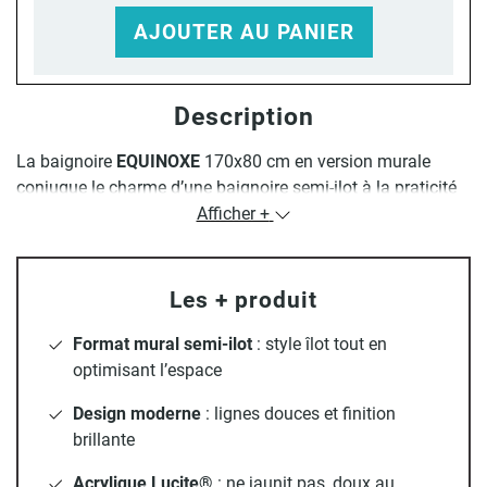
AJOUTER AU PANIER
Description
La baignoire
EQUINOXE
170x80 cm en version murale
conjugue le charme d’une baignoire semi-ilot à la praticité
d’une installation contre un mur. Idéale pour les salles de
Afficher +
bain contemporaines, elle allie design épuré et confort
optimal.
Les + produit
Sa conception en
acrylique Lucite® haut de gamme
offre
une surface douce, chaude au toucher et facile d’entretien.
Format mural semi-ilot
: style îlot tout en
Grâce à son
renfort en fibre de verre et résine
, elle résiste
optimisant l’espace
aux fissures et assure une excellente durabilité.
Design moderne
: lignes douces et finition
Avec une
capacité généreuse de 311 litres
, cette baignoire
brillante
promet des moments de détente exceptionnels. Elle est
fournie avec une
Acrylique Lucite®
bonde chromée, un siphon et des pieds
: ne jaunit pas, doux au