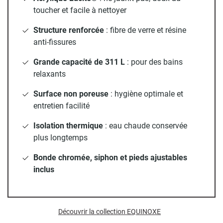
ajustables
toucher et facile à nettoyer
pour une installation immédiate et
simplifiée. Conçue avec une plage de robinetterie vous avez
Structure renforcée
: fibre de verre et résine
le choix d'une robinetterie "à poser" ou
anti-fissures
"murale". L'évacuation de l'eau dans le trop plein est intégré
dans la matière de la baignoire pour plus de résistance
Grande capacité de 311 L
: pour des bains
dans le temps.
relaxants
Surface non poreuse
: hygiène optimale et
entretien facilité
Isolation thermique
: eau chaude conservée
plus longtemps
Bonde chromée, siphon et pieds ajustables
inclus
Découvrir la collection EQUINOXE