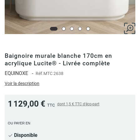
Baignoire murale blanche 170cm en
acrylique Lucite® - Livrée complète
EQUINOXE
-
Réf.
MTC 2638
Voir la description
1 129,00 €
dont
1,5 €
TTC d'éco-part
TTC
OU PAYER EN
Disponible