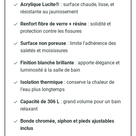
Avec une généreuse
Acrylique Lucite®
capacité de 306 litres
: surface chaude, lisse, et
, elle promet un
moment de détente absolue. La baignoire est livrée
résistante au jaunissement
complète avec
bonde chromée, siphon et pieds ajustables
,
Renfort fibre de verre + résine
: solidité et
pour une installation simplifiée. Conçue avec une plage de
protection contre les fissures
robinetterie vous avez le choix d'une robinetterie "à poser"
ou "murale". L'évacuation de l'eau dans le trop plein est
Surface non poreuse
: limite l’adhérence des
intégré dans la matière de la baignoire pour plus de
saletés et moisissures
résistance dans le temps.
Finition blanche brillante
: apporte élégance et
luminosité à la salle de bain
Isolation thermique
: conserve la chaleur de
l’eau plus longtemps
Capacité de 306 L
: grand volume pour un bain
relaxant
Bonde chromée, siphon et pieds ajustables
inclus