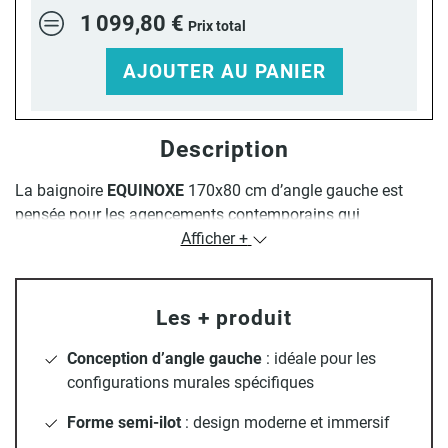
1 099,80 €
Prix total
AJOUTER AU PANIER
Description
La baignoire
EQUINOXE
170x80 cm d’angle gauche est
pensée pour les agencements contemporains qui
recherchent à la fois style et fonctionnalité. Grâce à sa
Afficher +
conception semi-ilot d’angle, elle épouse parfaitement un
angle tout en offrant une sensation de baignade en îlot.
Les + produit
Fabriquée en
acrylique Lucite® de haute qualité
, elle
présente une finition brillante et une surface douce,
Conception d’angle gauche
: idéale pour les
agréable au toucher et facile à entretenir. Son
renfort en
configurations murales spécifiques
fibre de verre et résine
assure robustesse et durabilité
dans le temps.
Forme semi-ilot
: design moderne et immersif