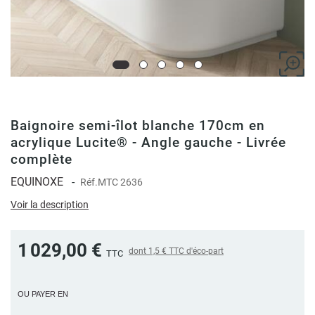
Baignoire semi-îlot blanche 170cm en
acrylique Lucite® - Angle gauche - Livrée
complète
EQUINOXE
-
Réf.
MTC 2636
Voir la description
1 029,00 €
dont
1,5 €
TTC d'éco-part
TTC
OU PAYER EN