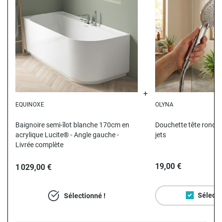
EQUINOXE
OLYNA
Baignoire semi-îlot blanche 170cm en
Douchette tête ronde
acrylique Lucite® - Angle gauche -
jets
Livrée complète
19,00 €
1 029,00 €
Sélecti
Sélectionné !