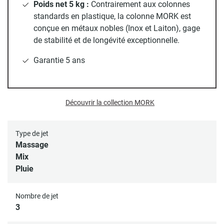
Poids net 5 kg :
Contrairement aux colonnes
- Confort et Sécurité Thermostatique
standards en plastique, la colonne MORK est
Dites adieu aux variations de température brutales. Le
conçue en métaux nobles (Inox et Laiton), gage
mitigeur thermostatique
haute précision maintient l'eau
de stabilité et de longévité exceptionnelle.
exactement comme vous l'aimez.
Garantie 5 ans
Sécurité anti-brûlure :
Idéal pour les familles, le bouton de
sécurité bloque la température à 38°C pour éviter tout
accident.
Découvrir la collection MORK
Corps froid :
La technologie isolante permet de manipuler
le mitigeur sans risque de se brûler les mains.
Type de jet
Robustesse :
Poignées de commande en métal massif
Massage
pour une prise en main précise et une résistance à toute
Mix
épreuve, là où les modèles standards utilisent du plastique
Pluie
chromé.
Nombre de jet
- Modularité et Praticité
3
Chaque salle de bain est unique, c'est pourquoi la colonne