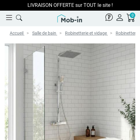
LIVRAISON OFFERTE sur TOUT le site !
0
Accueil
Salle de bain
Robinetterie et vidage
Robinetterie