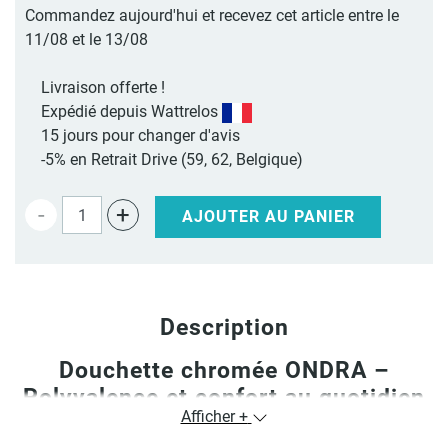
Commandez aujourd'hui et recevez cet article entre le
11/08 et le 13/08
Livraison offerte !
Expédié depuis Wattrelos
15 jours pour changer d'avis
-5% en Retrait Drive (59, 62, Belgique)
-
+
AJOUTER AU PANIER
Description
Douchette chromée ONDRA –
Polyvalence et confort au quotidien
Afficher +
La
douchette ONDRA
se distingue par son
design chromé