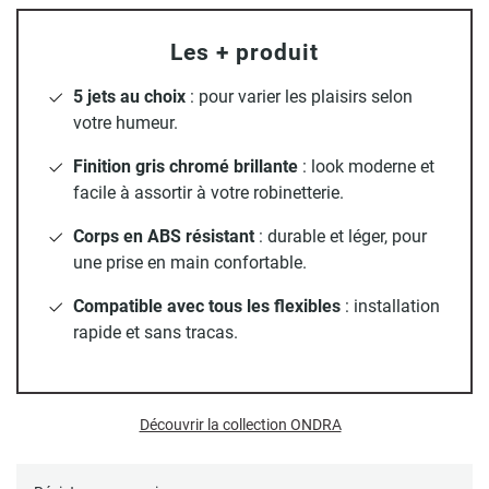
soigné
et sa polyvalence. Fabriquée
en ABS chromé
, elle
propose
5 types de jets
différents pour s’adapter à toutes
Les + produit
les préférences : pluie, massage, massage intense et deux
modes combinés. Équipée d’un régulateur de débit à 8
5 jets au choix
: pour varier les plaisirs selon
L/min, elle permet de maîtriser la consommation d’eau
votre humeur.
sans compromis sur l’efficacité. Compatible avec tous les
flexibles standards, elle s’installe facilement. Les picots en
Finition gris chromé brillante
: look moderne et
silicone anticalcaire facilitent l’entretien et prolongent sa
facile à assortir à votre robinetterie.
durée de vie.
Corps en ABS résistant
: durable et léger, pour
une prise en main confortable.
Compatible avec tous les flexibles
: installation
rapide et sans tracas.
Découvrir la collection ONDRA