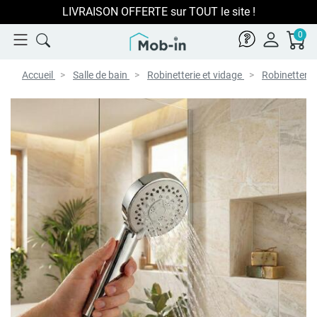
LIVRAISON OFFERTE sur TOUT le site !
0
Accueil
Salle de bain
Robinetterie et vidage
Robinetterie