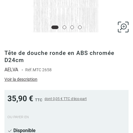
Tête de douche ronde en ABS chromée
D24cm
AELVA
-
Réf.
MTC 2658
Voir la description
35,90 €
dont
0,05 €
TTC d'éco-part
TTC
OU PAYER EN
Disponible