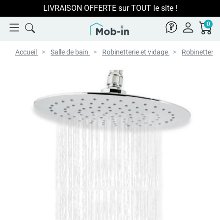
LIVRAISON OFFERTE sur TOUT le site !
0
Accueil
Salle de bain
Robinetterie et vidage
Robinetterie