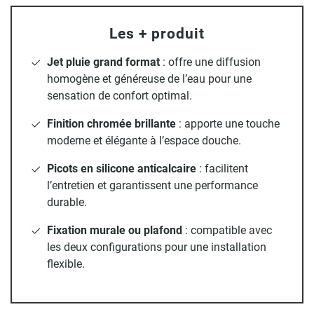
agréable grâce à son jet pluie doux et enveloppant. Avec un
diamètre de 24 cm, elle assure une diffusion homogène de
Les + produit
l’eau pour un moment de détente au quotidien. Son
design
rond
et sa
finition chromée
s’intègrent facilement dans
Jet pluie grand format
: offre une diffusion
tous types d’intérieurs, du plus classique au plus
homogène et généreuse de l’eau pour une
contemporain. Fabriquée
en ABS chromé
, elle allie légèreté,
sensation de confort optimal.
résistance à la corrosion et durabilité. Son
système
anticalcaire avec picots
en silicone
facilite l’entretien et
Finition chromée brillante
: apporte une touche
limite les dépôts pour garantir des performances
moderne et élégante à l’espace douche.
constantes. La tête de douche ALVEA peut être installée
Picots en silicone anticalcaire
: facilitent
aussi bien sur une fixation murale que plafond, et est
l’entretien et garantissent une performance
compatible avec les bras de douche universels.
durable.
Fixation murale ou plafond
: compatible avec
les deux configurations pour une installation
flexible.